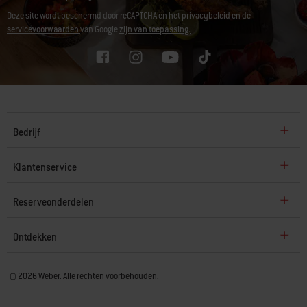
Deze site wordt beschermd door reCAPTCHA en het privacybeleid en de
servicevoorwaarden
van Google
zijn van toepassing.
Bedrijf
Klantenservice
Reserveonderdelen
Ontdekken
© 2026 Weber. Alle rechten voorbehouden.