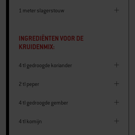
1 meter slagerstouw
INGREDIËNTEN VOOR DE
KRUIDENMIX:
4 tl gedroogde koriander
2 tl peper
4 tl gedroogde gember
4 tl komijn