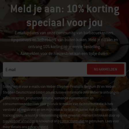
Meld je aan: 10% korting
speciaal voor jou
E-mailupdates van onze community van barbecuekenners,
fijnproevers en liefhebbers van buiten koken. Meld je nu aan en
ontvang 10% korting op je eerste bestelling.
Aanmelden voor de nieuwsbrief kan een tijdje duren.
NU AANMELDEN
E-mail
Schrijf mij in voor e-mails van Weber-Stephen Products Belgium BV en Weber-
Stephen Deutschland GmbH om exclusieve informatie over Weber te ontvangen
zoals recepten, productinformatie, komende evenementen en
consumentenonderzoek door gebruik te maken van de informatie die ik heb
verstrekt bij registratie en om mijn interactie te analyseren met de nieuwsbrief
tracking tools. Je kunt je toestemming op elk gewenst moment intrekken door op
nieuwsbrief afmelden
te klikken of ons
contactformulier
te gebruiken. Lees voor
meer details ons
privacybeleid
.