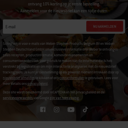
ontvang 10% korting op je eerste bestelling.
Aanmelden voor de nieuwsbrief kan een tijdje duren.
NU AANMELDEN
E-mail
Schrijf mij in voor e-mails van Weber-Stephen Products Belgium BV en Weber-
Stephen Deutschland GmbH om exclusieve informatie over Weber te ontvangen
zoals recepten, productinformatie, komende evenementen en
consumentenonderzoek door gebruik te maken van de informatie die ik heb
verstrekt bij registratie en om mijn interactie te analyseren met de nieuwsbrief
tracking tools. Je kunt je toestemming op elk gewenst moment intrekken door op
nieuwsbrief afmelden
te klikken of ons
contactformulier
te gebruiken. Lees voor
meer details ons
privacybeleid
.
Deze site wordt beschermd door reCAPTCHA en het privacybeleid en de
servicevoorwaarden
van Google
zijn van toepassing.