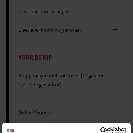
1 eetlepel zwarte peper
1 eetlepel knoflookgranulaat
VOOR DE KIP:
8 kippendijen met bot en vel (ongeveer
1,2–1,4 kg in totaal)
Weber® Smoque
Vleesthermometer