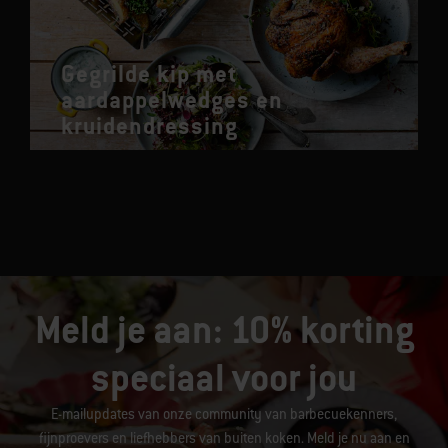
Gegrilde kip met
aardappelwedges en
kruidendressing
Meld je aan: 10% korting
speciaal voor jou
E-mailupdates van onze community van barbecuekenners,
fijnproevers en liefhebbers van buiten koken. Meld je nu aan en