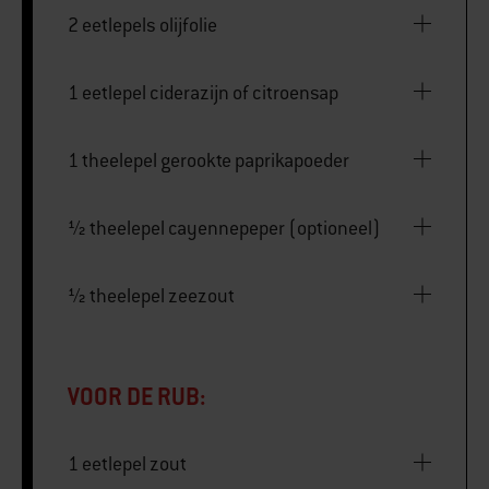
2 eetlepels olijfolie
1 eetlepel ciderazijn of citroensap
1 theelepel gerookte paprikapoeder
½ theelepel cayennepeper (optioneel)
½ theelepel zeezout
VOOR DE RUB:
1 eetlepel zout