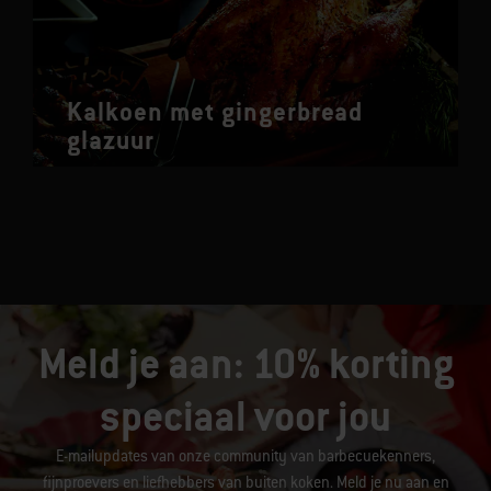
Kalkoen met gingerbread
glazuur
Meld je aan: 10% korting
speciaal voor jou
E-mailupdates van onze community van barbecuekenners,
fijnproevers en liefhebbers van buiten koken. Meld je nu aan en