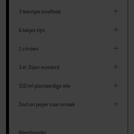
3 teentjes knoflook
6 takjes tijm
1 citroen
3 el. Dijon mosterd
150 ml plantaardige olie
Zout en peper naar smaak
Vleeshouder