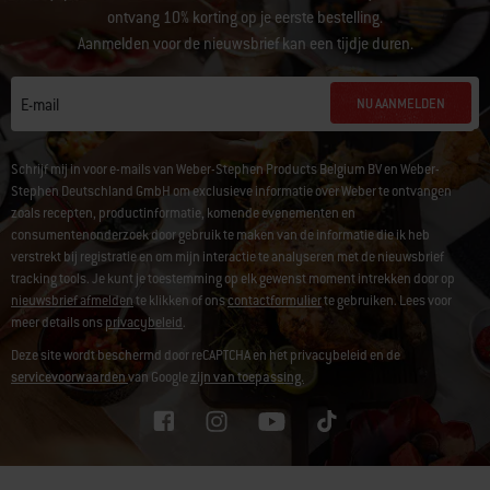
ontvang 10% korting op je eerste bestelling.
Aanmelden voor de nieuwsbrief kan een tijdje duren.
NU AANMELDEN
E-mail
Schrijf mij in voor e-mails van Weber-Stephen Products Belgium BV en Weber-
Stephen Deutschland GmbH om exclusieve informatie over Weber te ontvangen
zoals recepten, productinformatie, komende evenementen en
consumentenonderzoek door gebruik te maken van de informatie die ik heb
verstrekt bij registratie en om mijn interactie te analyseren met de nieuwsbrief
tracking tools. Je kunt je toestemming op elk gewenst moment intrekken door op
nieuwsbrief afmelden
te klikken of ons
contactformulier
te gebruiken. Lees voor
meer details ons
privacybeleid
.
Deze site wordt beschermd door reCAPTCHA en het privacybeleid en de
servicevoorwaarden
van Google
zijn van toepassing.