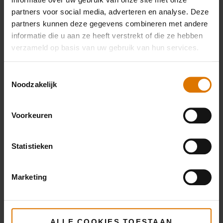
partners voor social media, adverteren en analyse. Deze
Deluxe
Premium
Weber C
partners kunnen deze gegevens combineren met andere
informatie die u aan ze heeft verstrekt of die ze hebben
vleeshouder
vleeshouder
Grilling
verzameld op basis van uw gebruik van hun services.
149,99 €
112,49 €
Meer
Meer
0,17 € Rec
informatie
informatie
Toestemmingsselectie
Noodzakelijk
Meer
infor
Voorkeuren
Statistieken
Marketing
ALLE COOKIES TOESTAAN