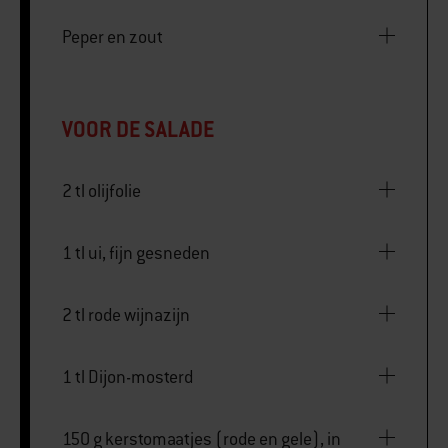
Peper en zout
VOOR DE SALADE
2 tl olijfolie
1 tl ui, fijn gesneden
2 tl rode wijnazijn
1 tl Dijon-mosterd
150 g kerstomaatjes (rode en gele), in