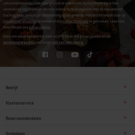
consumentenonderzoek door gebruik te maken van de informatie die ik heb
verstrekt bij registratie en om mijn interactie te analyseren met de nieuwsbrief
tracking tools. Je kunt je toestemming op elk gewenst moment intrekken door op
nieuwsbrief afmelden
te klikken of ons
contactformulier
te gebruiken. Lees voor
meer details ons
privacybeleid
.
Deze site wordt beschermd door reCAPTCHA en het privacybeleid en de
servicevoorwaarden
van Google
zijn van toepassing.
Bedrijf
Klantenservice
Reserveonderdelen
Ontdekken