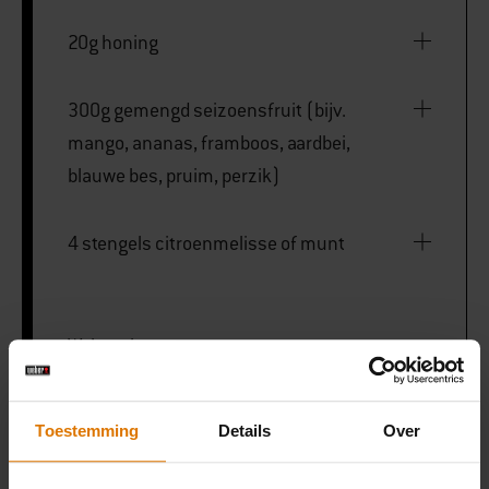
20g honing
300g gemengd seizoensfruit (bijv.
mango, ananas, framboos, aardbei,
blauwe bes, pruim, perzik)
4 stengels citroenmelisse of munt
Weber pizzasteen
Toestemming
Details
Over
PRINT THIS LIST