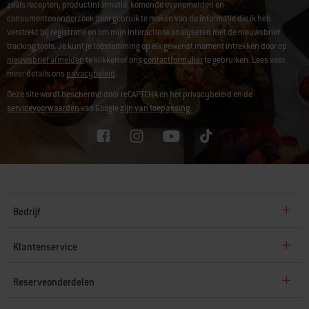
zoals recepten, productinformatie, komende evenementen en
consumentenonderzoek door gebruik te maken van de informatie die ik heb
verstrekt bij registratie en om mijn interactie te analyseren met de nieuwsbrief
tracking tools. Je kunt je toestemming op elk gewenst moment intrekken door op
nieuwsbrief afmelden
te klikken of ons
contactformulier
te gebruiken. Lees voor
meer details ons
privacybeleid
.
Deze site wordt beschermd door reCAPTCHA en het privacybeleid en de
servicevoorwaarden
van Google
zijn van toepassing.
Bedrijf
Klantenservice
Reserveonderdelen