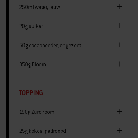
250ml water, lauw
70g suiker
50g cacaopoeder, ongezoet
350g Bloem
TOPPING
150g Zure room
25g kokos, gedroogd