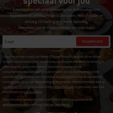
speciaal voor jou
E-mailupdates van onze community van barbecuekenners,
fijnproevers en liefhebbers van buiten koken. Meld je nu aan en
ontvang 10% korting op je eerste bestelling.
Aanmelden voor de nieuwsbrief kan een tijdje duren.
NU AANMELDEN
E-mail
Schrijf mij in voor e-mails van Weber-Stephen Products Belgium BV en Weber-
Stephen Deutschland GmbH om exclusieve informatie over Weber te ontvangen
zoals recepten, productinformatie, komende evenementen en
consumentenonderzoek door gebruik te maken van de informatie die ik heb
verstrekt bij registratie en om mijn interactie te analyseren met de nieuwsbrief
tracking tools. Je kunt je toestemming op elk gewenst moment intrekken door op
nieuwsbrief afmelden
te klikken of ons
contactformulier
te gebruiken. Lees voor
meer details ons
privacybeleid
.
Deze site wordt beschermd door reCAPTCHA en het privacybeleid en de
servicevoorwaarden
van Google
zijn van toepassing.