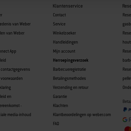
Klantenservice
Res
er
Contact
Rese
iedenis van Weber
Service
gasb
len van Weber
Winkelzoeker
Rese
Handleidingen
hout
nnect App
Mijn account
Rese
leid
Herroepingsverzoek
barb
 contactgegevens
Barbecueregistratie
Rese
 voorwaarden
Betalingsmethodes
pell
klaring
Verzending en retour
Onde
leid en
Garantie
Betaa
vereenkomst -
Klachten
iale media-inhoud
Klantbeoordelingen op weber.com
FAQ