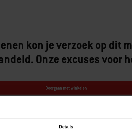
enen kon je verzoek op dit m
andeld. Onze excuses voor h
Doorgaan met winkelen
Details