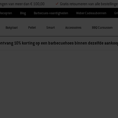
llingen van meer dan € 100,00
Gratis retourneren van alle bestelling
Recepten
Blog
Barbecues-vaardigheden
Weber Cadeaubonnen
Gri
Bakplaat
Pellet
Smart
Accessoires
BBQ Cursussen
ntvang 10% korting op een barbecuehoes binnen dezelfde aankoo