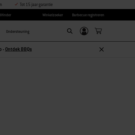
en
Tot 15 jaar garantie
llfinder
Winkelzoeker
Barbecue registreren
Ondersteuning
Inloggen/
Search
aanmelden
p -
Ontdek BBQs