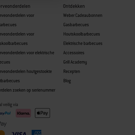
erveonderdelen
Ontdekken
rveonderdelen voor
Weber Cadeaubonnen
arbecues
Gasbarbecues
rveonderdelen voor
Houtskoolbarbecues
skoolbarbecues
Elektrische barbecues
rveonderdelen voor elektrische
Accessoires
ecues
Grill Academy
rveonderdelen houtgestookte
Recepten
etbarbecues
Blog
rdelen zoeken op serienummer
l veilig via