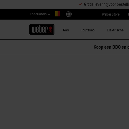
Gratis levering voor beste
Nederlands
Weber Store
Kies land
Gas
Houtskool
Elektrische
Koop een BBQ en o
Sorry!