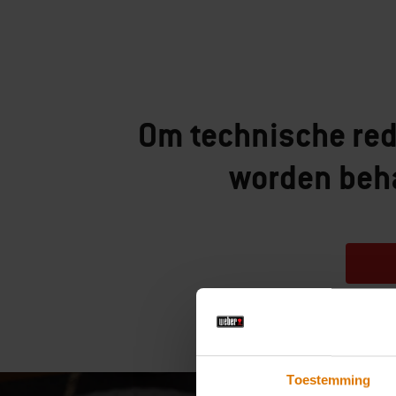
Om technische red
worden beh
Toestemming