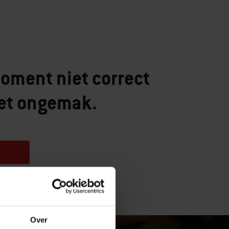
oment niet correct
et ongemak.
Over