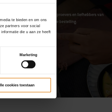
unity van barbecuekenners, fijnproevers en liefhebbers van
 media te bieden en om ons
en ontvang 10% korting op je eerste bestelling.
ze partners voor social
f kan een tijdje duren.
nformatie die u aan ze heeft
Marketing
lle cookies toestaan