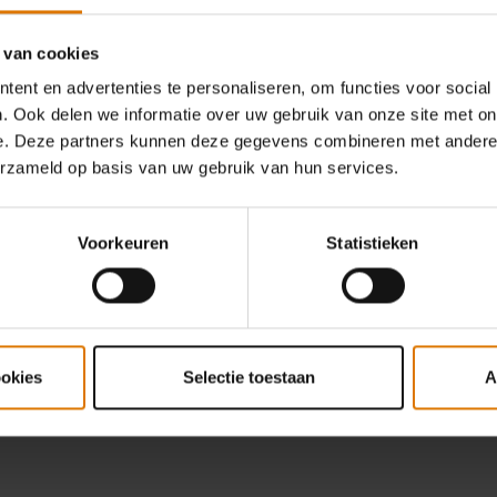
 van cookies
eciaal voor jou
E-mailupdates van onze comm
ent en advertenties te personaliseren, om functies voor social
buiten koken. Meld je nu aan 
. Ook delen we informatie over uw gebruik van onze site met on
Aanmelden voor de nieuwsbrie
e. Deze partners kunnen deze gegevens combineren met andere i
erzameld op basis van uw gebruik van hun services.
Voorkeuren
Statistieken
hen Deutschland GmbH om exclusieve informatie over Weber te
enonderzoek door gebruik te maken van de informatie die ik heb
acking tools. Je kunt je toestemming op elk gewenst moment intrekken
voor meer details ons
privacybeleid
.
ookies
Selectie toestaan
A