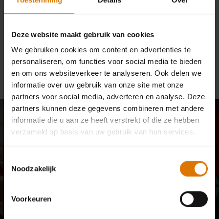
ongemak.
Deze website maakt gebruik van cookies
Doorgaan met winkelen
We gebruiken cookies om content en advertenties te
personaliseren, om functies voor social media te bieden
en om ons websiteverkeer te analyseren. Ook delen we
informatie over uw gebruik van onze site met onze
partners voor social media, adverteren en analyse. Deze
partners kunnen deze gegevens combineren met andere
Meld je aan: 10% korting
informatie die u aan ze heeft verstrekt of die ze hebben
verzameld op basis van uw gebruik van hun services.
speciaal voor jou
Toestemmingsselectie
E-mailupdates van onze community van barbecuekenners,
Noodzakelijk
fijnproevers en liefhebbers van buiten koken. Meld je nu aan en
ontvang 10% korting op je eerste bestelling.
Voorkeuren
Aanmelden voor de nieuwsbrief kan een tijdje duren.