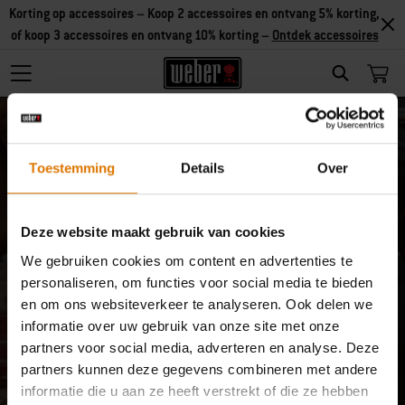
Korting op accessoires – Koop 2 accessoires en ontvang 5% korting,
of koop 3 accessoires en ontvang 10% korting –
Ontdek accessoires
Search
Toestemming
Details
Over
Deze website maakt gebruik van cookies
Uitschrijven
We gebruiken cookies om content en advertenties te
personaliseren, om functies voor social media te bieden
en om ons websiteverkeer te analyseren. Ook delen we
Ik wil geen speciale producten/
informatie over uw gebruik van onze site met onze
diensten meer ontvangen.
partners voor social media, adverteren en analyse. Deze
partners kunnen deze gegevens combineren met andere
E-mail
informatie die u aan ze heeft verstrekt of die ze hebben