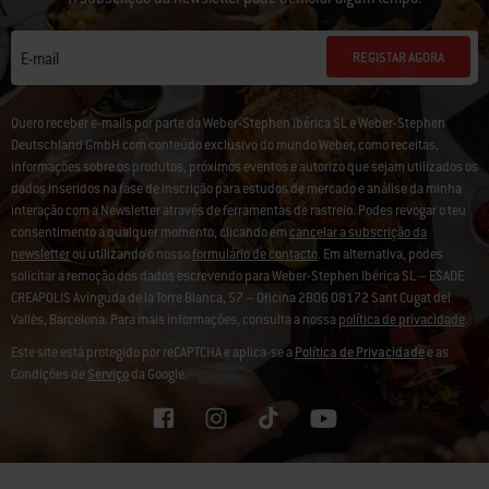
REGISTAR AGORA
E-mail
Quero receber e-mails por parte da Weber-Stephen Ibérica SL e Weber-Stephen
Deutschland GmbH com conteúdo exclusivo do mundo Weber, como receitas,
informações sobre os produtos, próximos eventos e autorizo que sejam utilizados os
dados inseridos na fase de inscrição para estudos de mercado e análise da minha
interação com a Newsletter através de ferramentas de rastreio. Podes revogar o teu
consentimento a qualquer momento, clicando em
cancelar a subscrição da
newsletter
ou utilizando o nosso
formulário de contacto
. Em alternativa, podes
solicitar a remoção dos dados escrevendo para Weber-Stephen Ibérica SL – ESADE
CREAPOLIS Avinguda de la Torre Blanca, 57 – Oficina 2B06 08172 Sant Cugat del
Vallès, Barcelona. Para mais informações, consulta a nossa
política de privacidade
.
Este site está protegido por reCAPTCHA e aplica-se a
Política de Privacidade
e as
Condições de
Serviço
da Google.