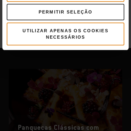
PERMITIR SELEÇÃO
Mais
Receitas
UTILIZAR APENAS OS COOKIES
Tembém pode gostar
NECESSÁRIOS
Panquecas Clássicas com