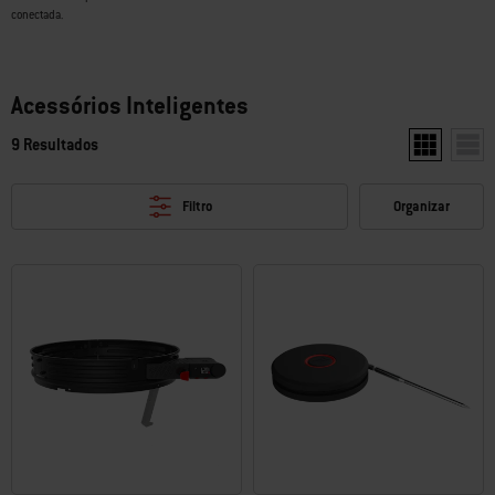
conectada.
Acessórios Inteligentes
9 Resultados
Mostrar dois
Most
Filtro
Organizar