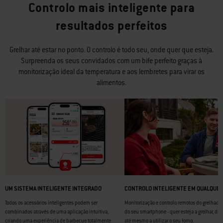
Controlo mais inteligente para
resultados perfeitos
Grelhar até estar no ponto. O controlo é todo seu, onde quer que esteja.
Surpreenda os seus convidados com um bife perfeito graças à
monitorização ideal da temperatura e aos lembretes para virar os
alimentos.
UM SISTEMA INTELIGENTE INTEGRADO
CONTROLO INTELIGENTE EM QUALQUER
Todos os acessórios inteligentes podem ser
Monitorização e controlo remotos do grelhador 
combinados através de uma aplicação intuitiva,
do seu smartphone - quer esteja a grelhar, de
criando uma experiência de barbecue totalmente
até mesmo a utilizar o seu forno.