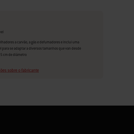
vel
elhadores a carvão, a gás e defumadores e inclui uma
vel para se adaptar a diversos tamanhos que van desde
,5 cm de diámetro
ões sobre o fabricante