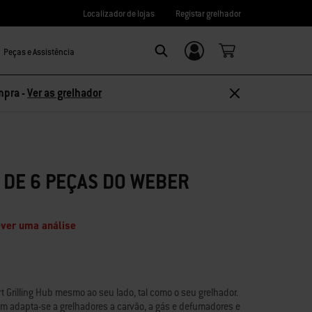
Localizador de lojas
Registar grelhador
Peças e Assistência
Login/Registo
Search
mpra -
Ver as grelhador
 DE 6 PEÇAS DO WEBER
ver uma análise
Grilling Hub mesmo ao seu lado, tal como o seu grelhador.
gem adapta-se a grelhadores a carvão, a gás e defumadores e