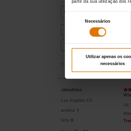
partir da sua utilização dos 
Seleção
Necessários
de
consentimento
Utilizar apenas os coo
necessários