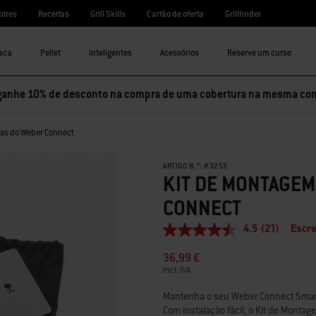
tores
Receitas
Grill Skills
Cartão de oferta
Grillfinder
aca
Pellet
Inteligentes
Acessórios
Reserve um curso
ganhe 10% de desconto na compra de uma cobertura na mesma co
ças do Weber Connect
ARTIGO N.º:
#
3255
KIT DE MONTAGEM
CONNECT
4.5
(21)
Escre
4.5
de
36,99 €
5
estrelas,
incl. IVA
valor
médio
Mantenha o seu Weber Connect Smart 
de
Com instalação fácil, o Kit de Monta
classificação.