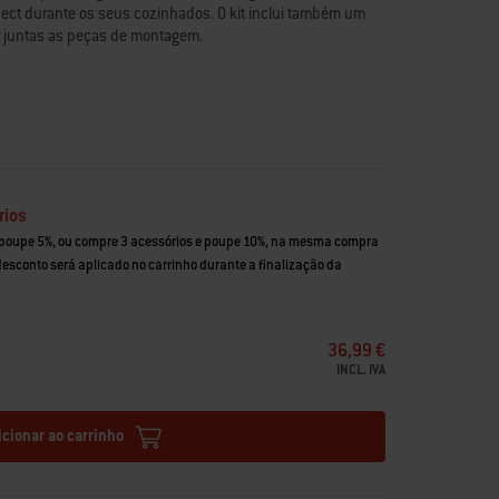
ct durante os seus cozinhados. O kit inclui também um
 juntas as peças de montagem.
ect Smart Grilling Hub
r Connect em grelhadores a carvão, a gás e defumadores
enquanto grelha
ático
nnect ao suporte
lidade para se adaptar a vários grelhadores
rios
Grilling Hub (vendido separadamente)
 poupe 5%, ou compre 3 acessórios e poupe 10%, na mesma compra
 desconto será aplicado no carrinho durante a finalização da
36,99 €
INCL. IVA
icionar ao carrinho