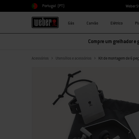
Portugal
(PT)
Weber S
Escolher país
Gás
Carvão
Elétrico
Pl
Compre um grelhador e 
Acessórios
Utensílios e acessórios
Kit de montagem de 6 pe