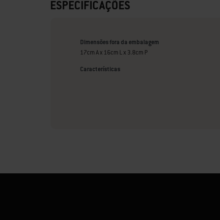
ESPECIFICAÇÕES
Dimensões fora da embalagem
17cm A x 16cm L x 3.8cm P
Características