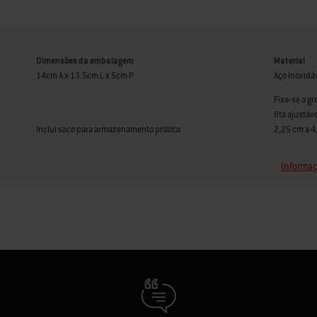
Dimensões da embalagem
Material
14cm A x 13.5cm L x 5cm P
Aço inoxidá
Fixa-se a gr
fita ajustá
Inclui saco para armazenamento prático
2,25 cm a 4
Informaç