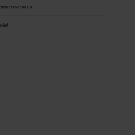
custo de envio de 10€.
ação
)