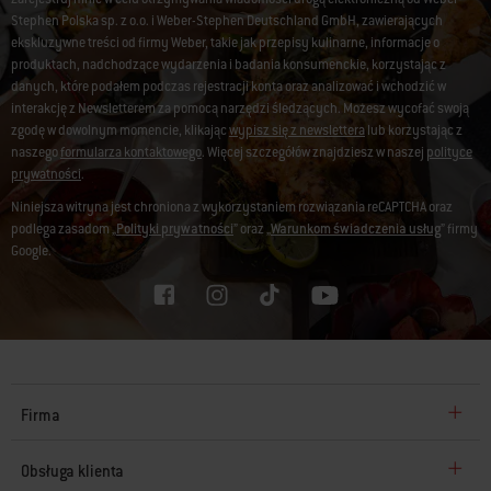
Stephen Polska sp. z o.o. i Weber-Stephen Deutschland GmbH, zawierających
ekskluzywne treści od firmy Weber, takie jak przepisy kulinarne, informacje o
produktach, nadchodzące wydarzenia i badania konsumenckie, korzystając z
danych, które podałem podczas rejestracji konta oraz analizować i wchodzić w
interakcję z Newsletterem za pomocą narzędzi śledzących. Możesz wycofać swoją
zgodę w dowolnym momencie, klikając
wypisz się z newslettera
lub korzystając z
naszego
formularza kontaktowego
. Więcej szczegółów znajdziesz w naszej
polityce
prywatności
.
Niniejsza witryna jest chroniona z wykorzystaniem rozwiązania reCAPTCHA oraz
podlega zasadom „
Polityki prywatności
” oraz „
Warunkom świadczenia usług
” firmy
Google.
Firma
Obsługa klienta