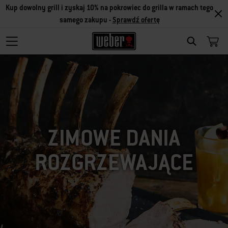
Kup dowolny grill i zyskaj 10% na pokrowiec do grilla w ramach tego
samego zakupu -
Sprawdź ofertę
SEARCH
ZIMOWE DANIA
ROZGRZEWAJĄCE