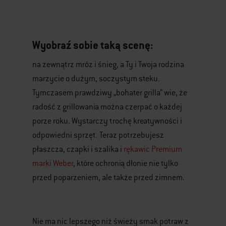
Wyobraź sobie taką scenę:
na zewnątrz mróz i śnieg, a Ty i Twoja rodzina
marzycie o dużym, soczystym steku.
Tymczasem prawdziwy „bohater grilla” wie, że
radość z grillowania można czerpać o każdej
porze roku. Wystarczy trochę kreatywności i
odpowiedni sprzęt. Teraz potrzebujesz
płaszcza, czapki i szalika i
rękawic Premium
marki Weber
, które ochronią dłonie nie tylko
przed poparzeniem, ale także przed zimnem.
Nie ma nic lepszego niż świeży smak potraw z