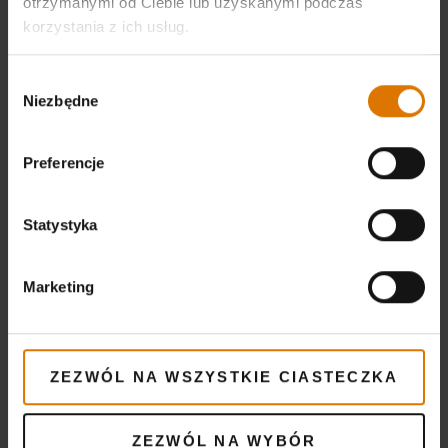
otrzymanymi od Ciebie lub uzyskanymi podczas
korzystania z ich usług.
Wybór
Niezbędne
zgody
Powiązane posty
Preferencje
Statystyka
Marketing
ZEZWÓL NA WSZYSTKIE CIASTECZKA
Grill On
Japońska odmiana grilla
ZEZWÓL NA WYBÓR