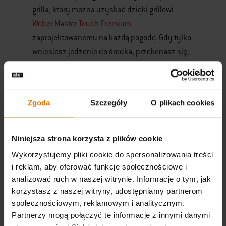
grilla, który można uzyskać dzięki grillowi
Weber Master Touch Premium
—
zaprojektowanemu na każdą pogodę. Gdy tylko
wniesiesz jedzenie do środka, przekonasz się,
że było warte zachodu.
Dlatego załóż rękawice, podpal grilla i zamień
Zgoda
Szczegóły
O plikach cookies
zwykły obiad w coś naprawdę wyjątkowego. To
nie muszą być tylko steki! Możesz
przygotować coś sezonowego, np.
Niniejsza strona korzysta z plików cookie
aromatyczne babeczki dyniowe, pieczeń
Wykorzystujemy pliki cookie do spersonalizowania treści
wołową lub pożywny gulasz. Na piwo może być
i reklam, aby oferować funkcje społecznościowe i
trochę za zimno, ale gorąca kawa biała po
analizować ruch w naszej witrynie. Informacje o tym, jak
korzystasz z naszej witryny, udostępniamy partnerom
rosyjsku, grzany cydr lub gorący grzaniec na
społecznościowym, reklamowym i analitycznym.
pewno rozgrzeje i uraduje wszystkich.
Partnerzy mogą połączyć te informacje z innymi danymi