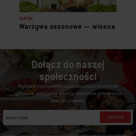
Grill On
Warzywa sezonowe — wiosna
Dołącz do naszej
społeczności
Wysyłane pocztą elektroniczną aktualności od mistrzów
grillowania, entuzjastów jedzenia i miłośników gotowania na
świeżym powietrzu.
ZAPISZ SIĘ
Adres e-mail
Zarejestruj mnie w celu otrzymywania wiadomości drogą elektroniczną od Weber-