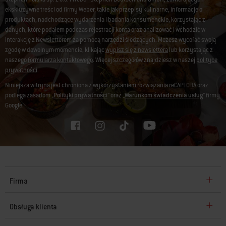
ekskluzywne treści od firmy Weber, takie jak przepisy kulinarne, informacje o
produktach, nadchodzące wydarzenia i badania konsumenckie, korzystając z
danych, które podałem podczas rejestracji konta oraz analizować i wchodzić w
interakcję z Newsletterem za pomocą narzędzi śledzących. Możesz wycofać swoją
zgodę w dowolnym momencie, klikając
wypisz się z newslettera
lub korzystając z
naszego
formularza kontaktowego
. Więcej szczegółów znajdziesz w naszej
polityce
prywatności
.
Niniejsza witryna jest chroniona z wykorzystaniem rozwiązania reCAPTCHA oraz
podlega zasadom „
Polityki prywatności
” oraz „
Warunkom świadczenia usług
” firmy
Google.
Firma
Obsługa klienta