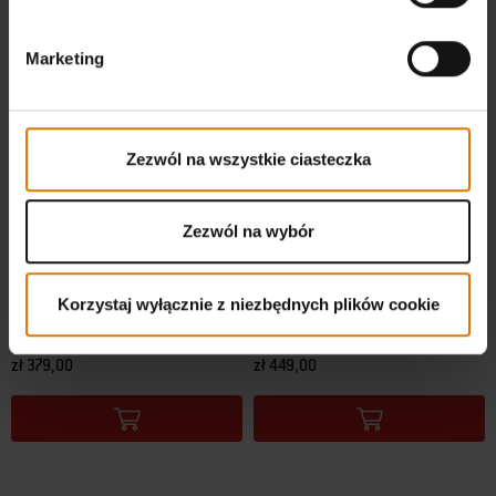
Marketing
Zezwól na wszystkie ciasteczka
Zezwól na wybór
Składany stolik przedni
Składany stolik przedni
Produkt przeznaczony dla grilla na pellet
Produkt przeznaczony dla grilla na pellet
Korzystaj wyłącznie z niezbędnych plików cookie
Searwood®
Searwood® XL
4.8
(28)
4.9
(62)
zł 379,00
zł 449,00
Color Options
Color Options