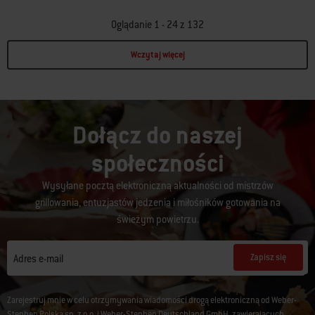
Oglądanie 1 - 24 z 132
Wczytaj więcej
Page 1
Page 2
Page 3
Page 4
Page 5
Page 6
Page 7
Page 8
Page 9
Page 10
P
Dołącz do naszej
społeczności
Wysyłane pocztą elektroniczną aktualności od mistrzów
grillowania, entuzjastów jedzenia i miłośników gotowania na
świeżym powietrzu.
Zapisz się
Adres e-mail
Zarejestruj mnie w celu otrzymywania wiadomości drogą elektroniczną od Weber-
Stephen Polska sp. z o.o. i Weber-Stephen Deutschland GmbH, zawierających