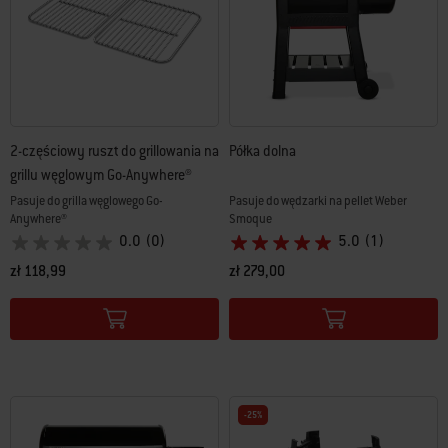
2-częściowy ruszt do grillowania na
Półka dolna
grillu węglowym Go-Anywhere®
Pasuje do grilla węglowego Go-
Pasuje do wędzarki na pellet Weber
Anywhere®
Smoque
0.0
(0)
5.0
(1)
zł 118,99
zł 279,00
Color Options
Color Options
-25%