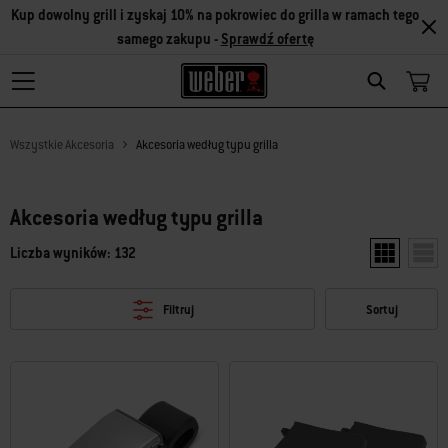
Kup dowolny grill i zyskaj 10% na pokrowiec do grilla w ramach tego
samego zakupu -
Sprawdź ofertę
Search
Wszystkie Akcesoria
Akcesoria według typu grilla
Akcesoria według typu grilla
Liczba wyników: 132
Pokaż dwa p
Poka
Filtruj
Sortuj