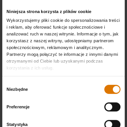
Niniejsza strona korzysta z plików cookie
Wykorzystujemy pliki cookie do spersonalizowania treści
i reklam, aby oferować funkcje społecznościowe i
analizować ruch w naszej witrynie. Informacje o tym, jak
korzystasz z naszej witryny, udostępniamy partnerom
społecznościowym, reklamowym i analitycznym.
Partnerzy mogą połączyć te informacje z innymi danymi
Stojak ze stolikiem bocznym
Składany stolik boczny
otrzymanymi od Ciebie lub uzyskanymi podczas
Przeznaczona do grilli elektrycznych
Przeznaczony dla grilli na pellet
korzystania z ich usług.
Lumin
Searwood® i Searwood® XL
2.7
(22)
3.9
(16)
Wybór
Cena obniżona z
na
zł 919,00
zł 379,00
Niezbędne
zgody
zł 689,25
Color Options
Color Options
Preferencje
Statystyka