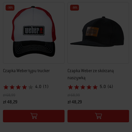
-30%
-30%
Czapka Weber typu trucker
Czapka Weber ze skórzaną
naszywką
4.0
(1)
5.0
(4)
Cena obniżona z
na
Cena obniżona z
na
zł 68,99
zł 68,99
zł 48,29
zł 48,29
Color Options
Color Options