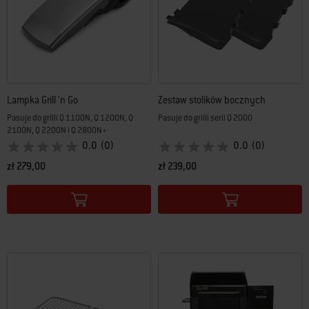
Lampka Grill ’n Go
Zestaw stolików bocznych
Pasuje do grilli Q 1100N, Q 1200N, Q
Pasuje do grilli serii Q 2000
2100N, Q 2200N i Q 2800N+
0.0
(0)
0.0
(0)
zł 279,00
zł 239,00
Color Options