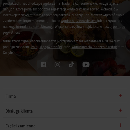
produktach, nadchodzące wydarzenia i badania konsumenckie, korzystając z
danych, które podałem podczas rejestracji konta oraz analizować i wchodzić w
interakcję z Newsletterem za pomocą narzędzi śledzących. Możesz wycofać swoją
zgodę w dowolnym momencie, klikając
wypisz się z newslettera
lub korzystając z
naszego
formularza kontaktowego
. Więcej szczegółów znajdziesz w naszej
polityce
prywatności
.
Niniejsza witryna jest chroniona z wykorzystaniem rozwiązania reCAPTCHA oraz
podlega zasadom „
Polityki prywatności
” oraz „
Warunkom świadczenia usług
” firmy
Google.
Firma
Obsługa klienta
Części zamienne