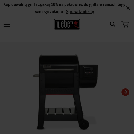
Kup dowolny grill i zyskaj 10% na pokrowiec do grilla w ramach tego
samego zakupu -
Sprawdź ofertę
Search
Zmiana bieżącego slajdu karuzeli spowoduje zmianę bieżącego slajdu powiąza