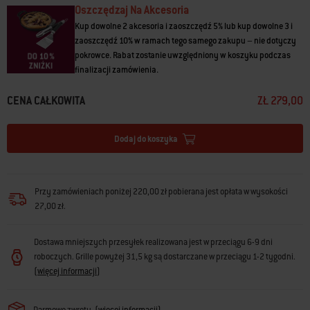
Oszczędzaj Na Akcesoria
• Udźwig do 13,5 kg
Kup dowolne 2 akcesoria i zaoszczędź 5% lub kup dowolne 3 i
zaoszczędź 10% w ramach tego samego zakupu – nie dotyczy
pokrowce. Rabat zostanie uwzględniony w koszyku podczas
finalizacji zamówienia.
CENA CAŁKOWITA
ZŁ 279,00
Dodaj do koszyka
Przy zamówieniach poniżej 220,00 zł pobierana jest opłata w wysokości
27,00 zł.
Dostawa mniejszych przesyłek realizowana jest w przeciągu 6-9 dni
roboczych. Grille powyżej 31,5 kg są dostarczane w przeciągu 1-2 tygodni.
(
więcej informacji
)
Darmowe zwroty
(
więcej informacji
)