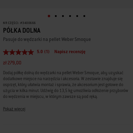
NR CZĘŚCI:
#
3400666
PÓŁKA DOLNA
Pasuje do wędzarki na pellet Weber Smoque
5.0
(1)
Napisz recenzję
5.0
z
zł 279,00
5
gwiazdek,
Dodaj półkę dolną do wędzarki na pellet Weber Smoque, aby uzyskać
średnia
wartość
dodatkowe miejsce na narzędzia i akcesoria. W zestawie znajduje się
oceny.
osprzęt, który ułatwia montaż i sprawia, że akcesorium jest gotowe do
Read
użycia w kilka minut. Udźwig do 13,5 kg umożliwia odłożenie przyborów
a
do wędzenia w miejscu, w którym zawsze są pod ręką.
Review.
Łącze
do
• Pasuje do wędzarki na pellet Weber Smoque
Pokaż więcej
tej
• Dodatkowy schowek zapewnia łatwy dostęp do narzędzi i akcesoriów
samej
• Trwała metalowa konstrukcja gwarantuje ochronę przed czynnikami
strony.
zewnętrznymi i zarysowaniami
• Łatwy montaż dzięki osprzętowi w zestawie