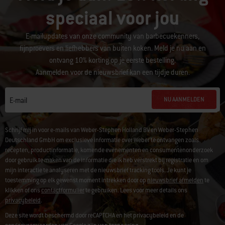
speciaal voor jou
E-mailupdates van onze community van barbecuekenners,
fijnproevers en liefhebbers van buiten koken. Meld je nu aan en
ontvang 10% korting op je eerste bestelling.
Aanmelden voor de nieuwsbrief kan een tijdje duren.
NU AANMELDEN
E-mail
Schrijf mij in voor e-mails van Weber-Stephen Holland BV en Weber-Stephen
Deutschland GmbH om exclusieve informatie over Weber te ontvangen zoals
recepten, productinformatie, komende evenementen en consumentenonderzoek
door gebruik te maken van de informatie die ik heb verstrekt bij registratie en om
mijn interactie te analyseren met de nieuwsbrief tracking tools. Je kunt je
toestemming op elk gewenst moment intrekken door op
nieuwsbrief afmelden
te
klikken of ons
contactformulier
te gebruiken. Lees voor meer details ons
privacybeleid
.
Deze site wordt beschermd door reCAPTCHA en het privacybeleid en de