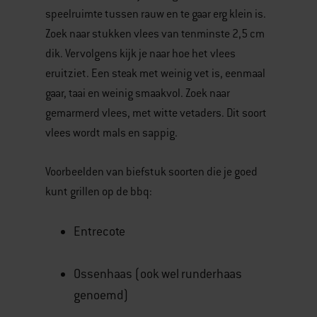
Previous
speelruimte tussen rauw en te gaar erg klein is.
buttons
Zoek naar stukken vlees van tenminste 2,5 cm
to
dik. Vervolgens kijk je naar hoe het vlees
navigate.
eruitziet. Een steak met weinig vet is, eenmaal
gaar, taai en weinig smaakvol. Zoek naar
gemarmerd vlees, met witte vetaders. Dit soort
vlees wordt mals en sappig.
Voorbeelden van biefstuk soorten die je goed
kunt grillen op de bbq:
Entrecote
Ossenhaas (ook wel runderhaas
genoemd)