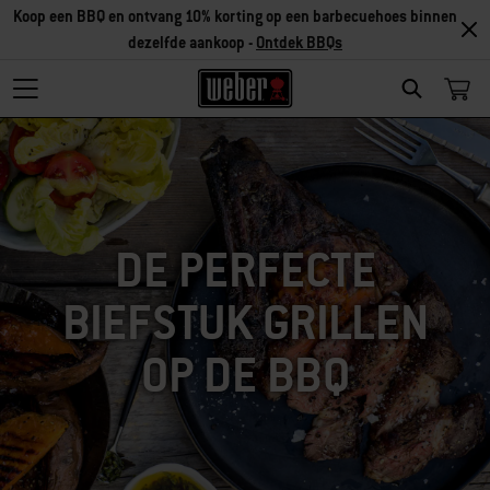
Koop een BBQ en ontvang 10% korting op een barbecuehoes binnen
dezelfde aankoop -
Ontdek BBQs
SEARCH
DE PERFECTE
BIEFSTUK GRILLEN
OP DE BBQ