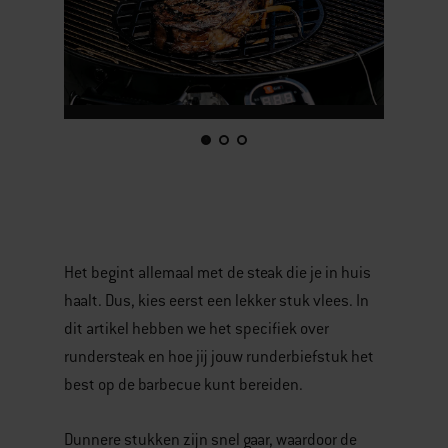
This
is
a
carousel
of
various
Het begint allemaal met de steak die je in huis
images
haalt. Dus, kies eerst een lekker stuk vlees. In
or
dit artikel hebben we het specifiek over
videos.
rundersteak en hoe jij jouw runderbiefstuk het
Use
best op de barbecue kunt bereiden.
Next
and
Dunnere stukken zijn snel gaar, waardoor de