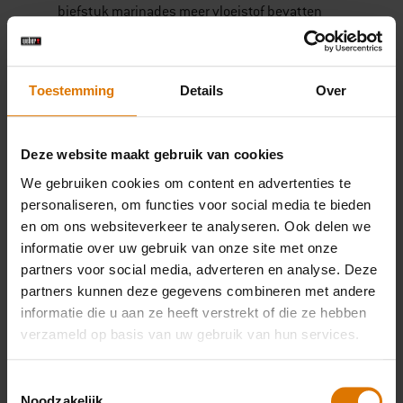
biefstuk marinades meer vloeistof bevatten
dan kruidenmengsels. Jouw steak absorbeert
dit tijdens het marineren, wat het vlees malser
maakt. Het is dan wel nodig om het vlees
Toestemming
Details
Over
minimaal een uur te laten weken.
Deze website maakt gebruik van cookies
Optie 3: Geen van beide
We gebruiken cookies om content en advertenties te
personaliseren, om functies voor social media te bieden
Als je haast hebt, of gewoon van een simpele
en om ons websiteverkeer te analyseren. Ook delen we
steak houdt zonder te veel afleidende smaken,
informatie over uw gebruik van onze site met onze
dan kan je er voor kiezen om je biefstuk niet te
partners voor social media, adverteren en analyse. Deze
marineren of kruiden. Bestrooi dan beide
partners kunnen deze gegevens combineren met andere
informatie die u aan ze heeft verstrekt of die ze hebben
kanten van de biefstuk met een ruime
verzameld op basis van uw gebruik van hun services.
hoeveelheid zout en peper, en voilà!
Toestemmingsselectie
Je kan het zelfs zonder zout en peper doen en
Noodzakelijk