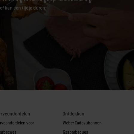
f kan een tijdje duren.
erveonderdelen
Ontdekken
rveonderdelen voor
Weber Cadeaubonnen
arbecues
Gasbarbecues