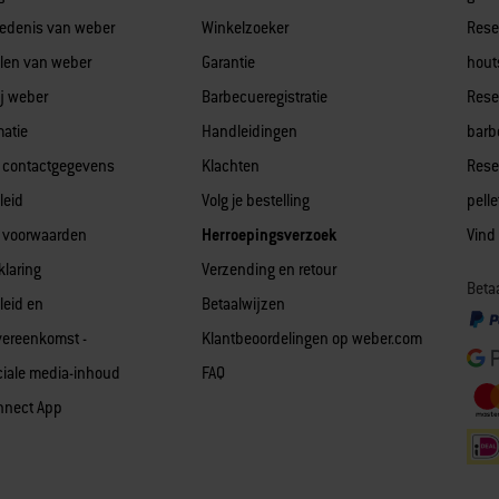
edenis van weber
Winkelzoeker
Rese
len van weber
Garantie
hout
j weber
Barbecueregistratie
Rese
matie
Handleidingen
barb
 contactgegevens
Klachten
Rese
leid
Volg je bestelling
pell
 voorwaarden
Herroepingsverzoek
Vind
klaring
Verzending en retour
Betaa
leid en
Betaalwijzen
vereenkomst -
Klantbeoordelingen op weber.com
iale media-inhoud
FAQ
nnect App