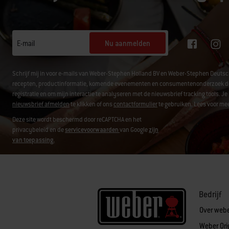
Nu aanmelden
E-mail
Schrijf mij in voor e-mails van Weber-Stephen Holland BV en Weber-Stephen Deuts
recepten, productinformatie, komende evenementen en consumentenonderzoek door g
registratie en om mijn interactie te analyseren met de nieuwsbrief tracking tools.
nieuwsbrief afmelden
te klikken of ons
contactformulier
te gebruiken. Lees voor mee
Deze site wordt beschermd door reCAPTCHA en het
privacybeleid en de
servicevoorwaarden
van Google
zijn
van toepassing.
Bedrijf
Over web
Weber Ori