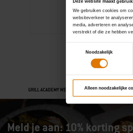
Deze website maakt gebruik
We gebruiken cookies om cont
websiteverkeer te analyseren
media, adverteren en analys
verstrekt of die ze hebben v
Toestemmingsselectie
Noodzakelijk
Leg meer dan alleen wors
verrassende recepten, de 
nieuwste barbecuetechnieke
Alleen noodzakelijke c
GRILL ACADEMY WEBER
expert met de hulp van 
Meld je aan: 10% korting sp