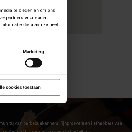
 media te bieden en om ons
ze partners voor social
nformatie die u aan ze heeft
Marketing
lle cookies toestaan
unity van barbecuekenners, fijnproevers en liefhebbers van
en ontvang 10% korting op je eerste bestelling.