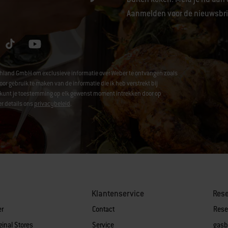
Aanmelden voor de nieuwsbrie
chland GmbH om exclusieve informatie over Weber te ontvangen zoals
ebruik te maken van de informatie die ik heb verstrekt bij
 Je kunt je toestemming op elk gewenst moment intrekken door op
r details ons
privacybeleid
.
Klantenservice
Res
er
Contact
Rese
ginal Stores
Service
gasb