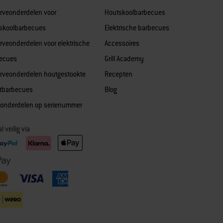
rveonderdelen voor
Houtskoolbarbecues
skoolbarbecues
Elektrische barbecues
rveonderdelen voor elektrische
Accessoires
ecues
Grill Academy
rveonderdelen houtgestookte
Recepten
etbarbecues
Blog
 onderdelen op serienummer
l veilig via