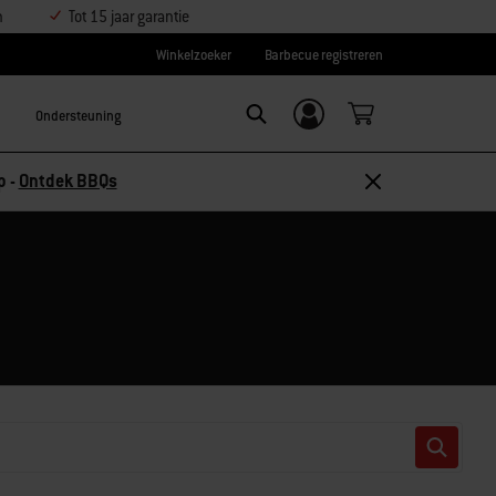
n
Tot 15 jaar garantie
Winkelzoeker
Barbecue registreren
Ondersteuning
Inloggen/
Search
aanmelden
p -
Ontdek BBQs