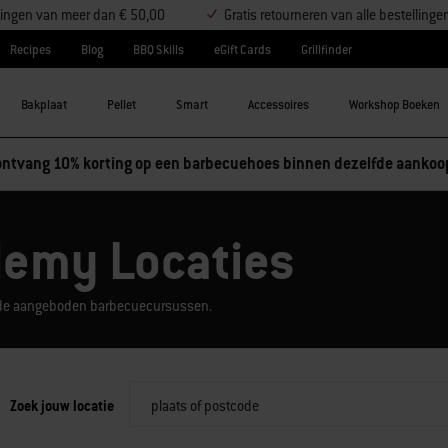
ellingen van meer dan € 50,00
Gratis retourneren van alle bestellinge
Recipes
Blog
BBQ Skills
eGift Cards
Grillfinder
Bakplaat
Pellet
Smart
Accessoires
Workshop Boeken
ntvang 10% korting op een barbecuehoes binnen dezelfde aankoo
demy Locaties
ek de aangeboden barbecuecursussen.
Zoek jouw locatie