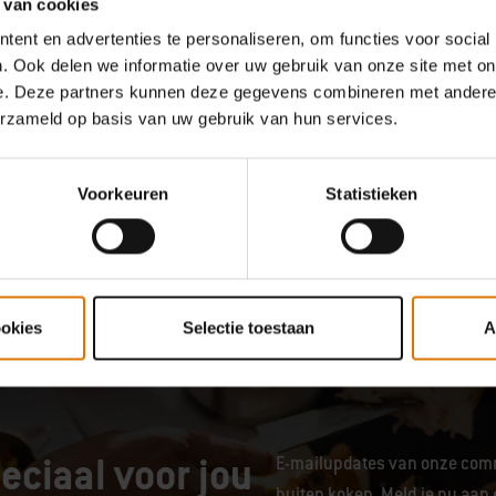
 van cookies
ent en advertenties te personaliseren, om functies voor social
. Ook delen we informatie over uw gebruik van onze site met on
e. Deze partners kunnen deze gegevens combineren met andere i
erzameld op basis van uw gebruik van hun services.
Voorkeuren
Statistieken
tjes op je barbecue! Ontdek
Weber manier van grillen, de
n en word zelf een barbecue-
ookies
Selectie toestaan
A
onze Weber Grill Masters.
eciaal voor jou
E-mailupdates van onze comm
buiten koken. Meld je nu aan 