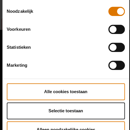
Volgende beschikbare workshop
Toestemmingsselectie
Noodzakelijk
Sorry, we konden geen cursussen vinden.
Voorkeuren
Contact
Statistieken
Stompwijkseweg 55a
Marketing
Leidschendam
2266 GD
Nederland
Alle cookies toestaan
Selectie toestaan
Alleen noodzakelijke cookies