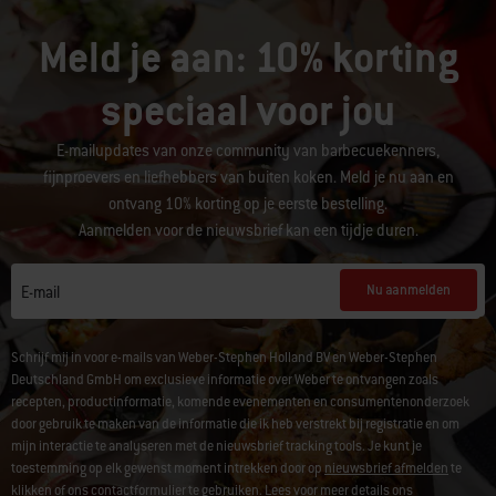
Meld je aan: 10% korting
speciaal voor jou
E-mailupdates van onze community van barbecuekenners,
fijnproevers en liefhebbers van buiten koken. Meld je nu aan en
ontvang 10% korting op je eerste bestelling.
Aanmelden voor de nieuwsbrief kan een tijdje duren.
Nu aanmelden
E-mail
Schrijf mij in voor e-mails van Weber-Stephen Holland BV en Weber-Stephen
Deutschland GmbH om exclusieve informatie over Weber te ontvangen zoals
recepten, productinformatie, komende evenementen en consumentenonderzoek
door gebruik te maken van de informatie die ik heb verstrekt bij registratie en om
mijn interactie te analyseren met de nieuwsbrief tracking tools. Je kunt je
toestemming op elk gewenst moment intrekken door op
nieuwsbrief afmelden
te
klikken of ons
contactformulier
te gebruiken. Lees voor meer details ons