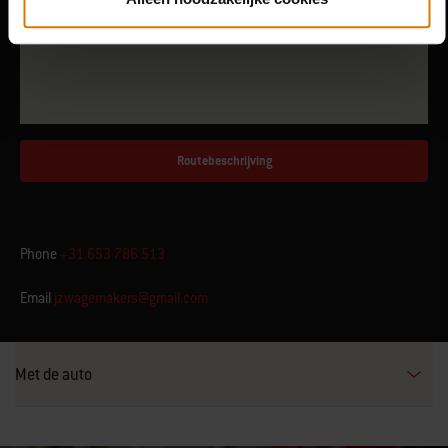
Routebeschrijving
Phone
+31 653 786 513
Email
jzwagemakers@gmail.com
Met de auto