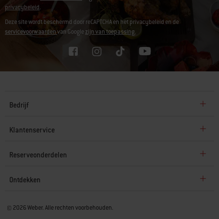
privacybeleid
.
Deze site wordt beschermd door reCAPTCHA en het privacybeleid en de
servicevoorwaarden
van Google
zijn van toepassing.
Bedrijf
Klantenservice
Reserveonderdelen
Ontdekken
© 2026 Weber. Alle rechten voorbehouden.