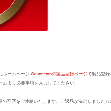
金
保
証
キ
ャ
ン
内にホームページ
Weber.comの製品登録ページ
で製品登録
ペ
ォームより必要事項を入力してください。
ー
ン
品の可否をご連絡いたします。ご返品が決定しました方