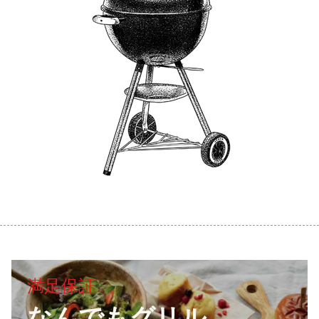
世
界
中
で
愛
さ
れ
て
い
る
ア
満足保証
ウ