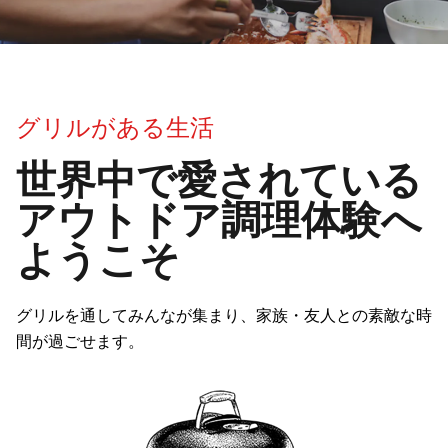
グ
グリルがある生活
リ
世界中で愛されている
ル
アウトドア調理体験へ
が
ようこそ
あ
る
グリルを通してみんなが集まり、家族・友人との素敵な時
間が過ごせます。
生
活