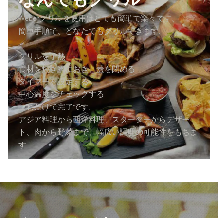
なんでもグリル
ト
Weberグリルを使用はとても簡単で楽々です。
ド
簡単手順で、どなたでもグリルできます:
ア
グリルを予熱
調
食材を焼き網におき、蓋を閉める
タイマーを設定する
理
中心温度をチェックする
体
これだけで完了です。
アジア料理から西洋料理、スターターからデザー
験
ト、肉から野菜まで、幅広い調理の可能性をもちま
へ
す
よ
う
こ