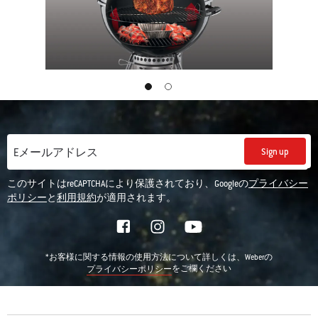
This
is
a
carousel
of
various
Sign up
Eメールアドレス
images
or
このサイトはreCAPTCHAにより保護されており、Googleの
プライバシー
videos.
ポリシー
と
利用規約
が適用されます。
Use
Next
and
Previous
*お客様に関する情報の使用方法について詳しくは、Weberの
をご欄ください
プライバシーポリシー
buttons
to
navigate.