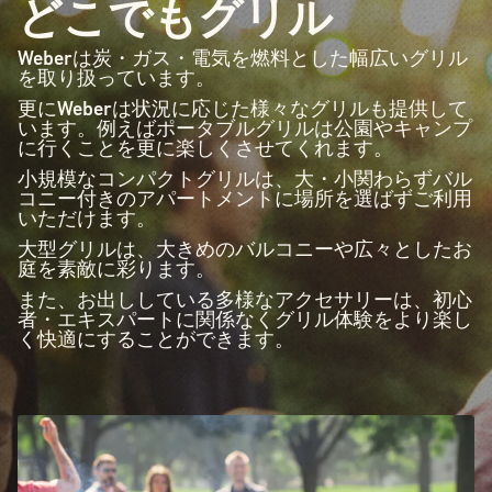
どこでもグリル
そ
Weberは炭・ガス・電気を燃料とした幅広いグリル
を取り扱っています。
更にWeberは状況に応じた様々なグリルも提供して
います。例えばポータブルグリルは公園やキャンプ
に行くことを更に楽しくさせてくれます。
小規模なコンパクトグリルは、大・小関わらずバル
コニー付きのアパートメントに場所を選ばずご利用
いただけます。
大型グリルは、大きめのバルコニーや広々としたお
庭を素敵に彩ります。
また、お出ししている多様なアクセサリーは、初心
者・エキスパートに関係なくグリル体験をより楽し
く快適にすることができます。