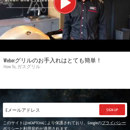
Weberグリルのお手入れはとても簡単！
How To, ガスグリル
SIGN UP
Eメールアドレス
このサイトはreCAPTCHAにより保護されており、Googleの
プライバシー
ポリシー
と
利用規約
が適用されます。