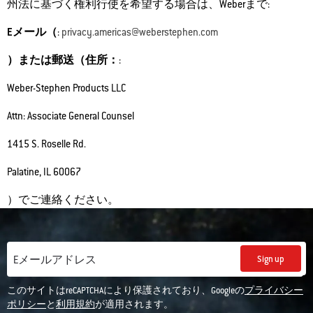
州法に基づく権利行使を希望する場合は、Weberまで:
Eメール（
:
privacy.americas@weberstephen.com
）または郵送（住所：
:
Weber-Stephen Products LLC
Attn: Associate General Counsel
1415 S. Roselle Rd.
Palatine, IL 60067
）でご連絡ください。
Sign up
Eメールアドレス
このサイトはreCAPTCHAにより保護されており、Googleの
プライバシー
ポリシー
と
利用規約
が適用されます。