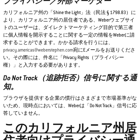
プライバシー／外部マーケター
カリフォルニア州の「Shine the Light」法（民法 § 1798.83）に
より、カリフォルニア州の居住者である、Weberウェブサイ
トのユーザーは、ダイレクトマーケティング目的で第三者
に個人情報を開示することに関する一定の情報をWeberに請
求することができます。かかる請求を行うには、
privacy.americas@weberstephen.com
宛にEメールをお送りくださ
い。その際には、件名に「Privacy Rights（プライバシー
権）」と入力する必要があります。
Do Not Track（追跡拒否）信号に関する通
知。
ブラウザを提供する企業の慣行はさまざまで市場基準がな
いため、現時点においては、Weberは「Do Not Track」信号に応
答していません。
このカリフォルニア州居