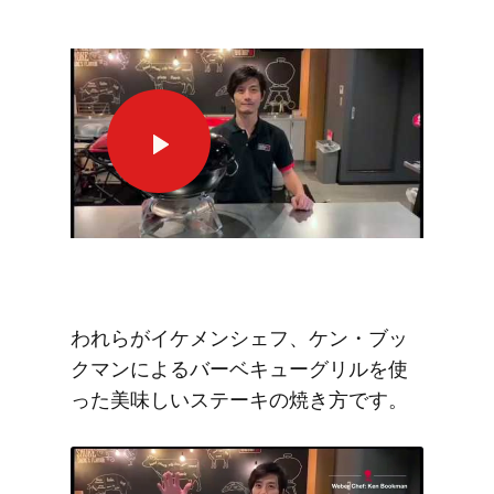
This
is
a
われらがイケメンシェフ、ケン・ブッ
carousel
クマンによるバーベキューグリルを使
of
った美味しいステーキの焼き方です。
various
images
or