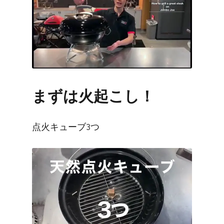
videos.
Use
Next
and
Previous
buttons
to
まずは火起こし！
navigate.
点火キューブ3つ