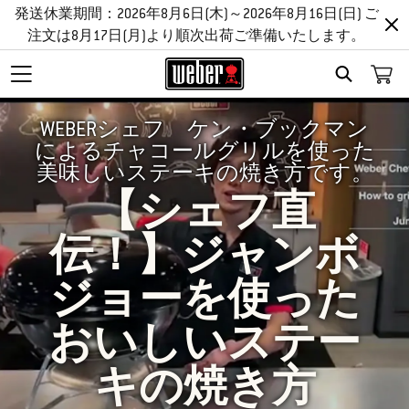
発送休業期間：2026年8月6日(木)～2026年8月16日(日) ご
注文は8月17日(月)より順次出荷ご準備いたします。
SEARCH
WEBERシェフ ケン・ブックマン
によるチャコールグリルを使った
美味しいステーキの焼き方です。
【シェフ直
伝！】ジャンボ
ジョーを使った
おいしいステー
キの焼き方