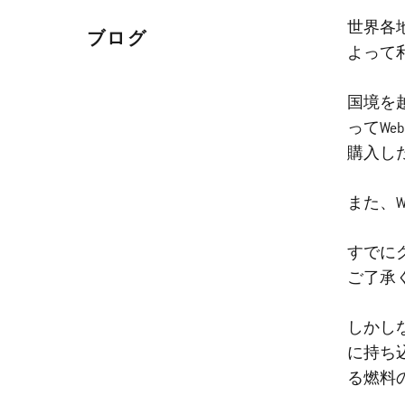
世界各
ブログ
よって
国境を
ってW
購入し
また、
すでに
ご了承
しかし
に持ち
る燃料