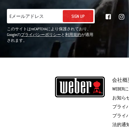
SIGN UP
Eメールアドレス
このサイトはreCAPTCHAにより保護されており、
Googleの
プライバシーポリシー
と
利用規約
が適用
されます。
会社概
WEBE
お知ら
プライ
プライ
法的通