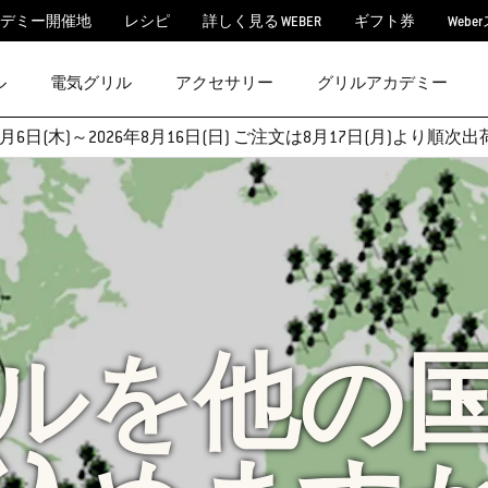
デミー開催地
レシピ
詳しく見る WEBER
ギフト券
Webe
ル
電気グリル
アクセサリー
グリルアカデミー
月6日(木)～2026年8月16日(日) ご注文は8月17日(月)より
ルを他の