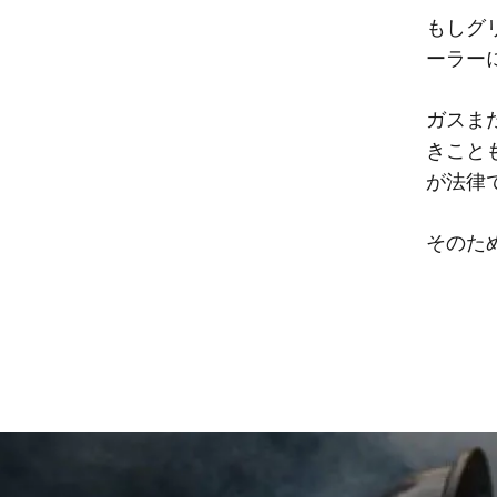
もしグ
ーラー
ガスま
きこと
が法律
そのた