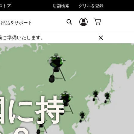
rストア
店舗検索
グリルを登録
部品＆サポート
ログイン／登録
SEARCH
順次出荷ご準備いたします。
国に持