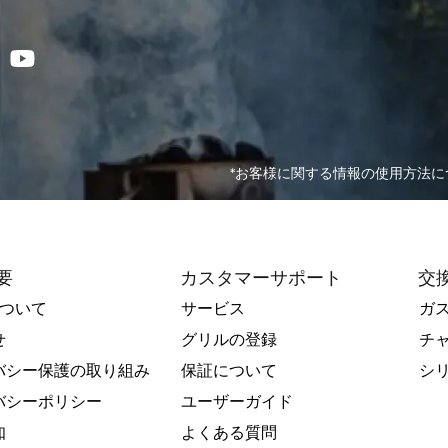
*お客様に関する情報の使用方法につ
要
カスタマーサポート
交
Rについて
サービス
ガ
せ
グリルの登録
チ
バシー保護の取り組み
保証について
シ
バシーポリシー
ユーザーガイド
知
よくある質問