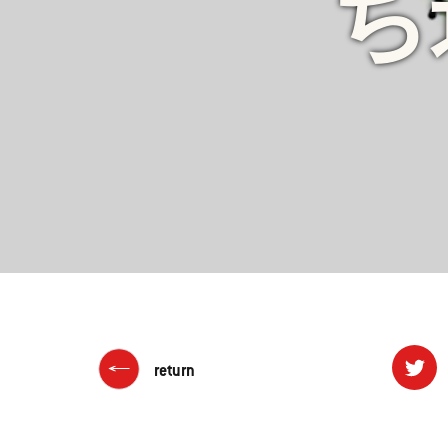
ち
return