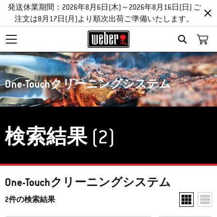
発送休業期間：2026年8月6日(木)～2026年8月16日(日) ご
注文は8月17日(月)より順次出荷ご準備いたします。
Search
One-Touchクリーニングシステム
検索結果
(2)
One-Touchクリーニングシステム
2件の検索結果
1行あた
1行