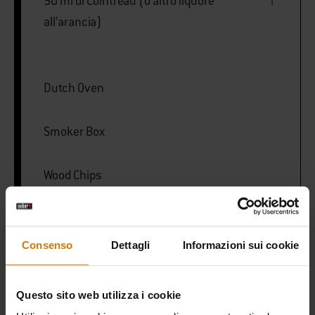
50 ml di Cointreau (o altro liquore
all’arancia)
Dutch Oven
Smoker Box
Wood Chips
PRINT THIS LIST
Consenso
Dettagli
Informazioni sui cookie
Questo sito web utilizza i cookie