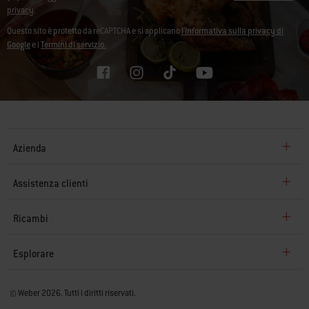
privacy
.
Questo sito è protetto da reCAPTCHA e si applicano
l'Informativa sulla privacy di
Google
e i
Termini di servizio.
Azienda
Assistenza clienti
Ricambi
Esplorare
© Weber 2026. Tutti i diritti riservati.