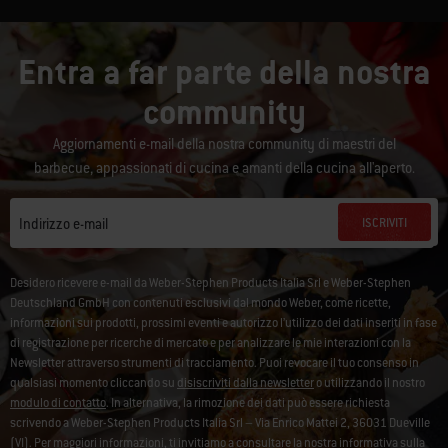
Entra a far parte della nostra
community
Aggiornamenti e-mail della nostra community di maestri del
barbecue, appassionati di cucina e amanti della cucina all'aperto.
ISCRIVITI
Indirizzo e-mail
Desidero ricevere e-mail da Weber-Stephen Products Italia Srl e Weber-Stephen
Deutschland GmbH con contenuti esclusivi dal mondo Weber, come ricette,
informazioni sui prodotti, prossimi eventi e autorizzo l’utilizzo dei dati inseriti in fase
di registrazione per ricerche di mercato e per analizzare le mie interazioni con la
Newsletter attraverso strumenti di tracciamento. Puoi revocare il tuo consenso in
qualsiasi momento cliccando su
disiscriviti dalla newsletter
o utilizzando il nostro
modulo di contatto
. In alternativa, la rimozione dei dati può essere richiesta
scrivendo a Weber-Stephen Products Italia Srl – Via Enrico Mattei 2, 36031 Dueville
(VI). Per maggiori informazioni, ti invitiamo a consultare la nostra
informativa sulla