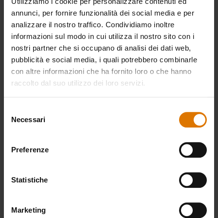
Utilizziamo i cookie per personalizzare contenuti ed
annunci, per fornire funzionalità dei social media e per
analizzare il nostro traffico. Condividiamo inoltre
Cosa serve?
informazioni sul modo in cui utilizza il nostro sito con i
Accessori
nostri partner che si occupano di analisi dei dati web,
pubblicità e social media, i quali potrebbero combinarle
raccomandati
con altre informazioni che ha fornito loro o che hanno
raccolto dal suo utilizzo dei loro servizi.
Selezione
Cocotte
Affumicatore
Chips pe
Necessari
del
2in1
affumic
consenso
Visualizza
- mela
Preferenze
i dettagli
Visualizza
i dettagli
Visua
i det
Statistiche
Marketing