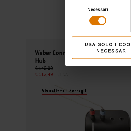
Selezione
Necessari
del
consenso
USA SOLO I COO
NECESSARI
Weber Connect Smart Grilling
Hub
€ 149,99
€ 112,49
incl. IVA
Visualizza i dettagli