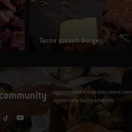
e
Tacos smash burger
a community
Aggiornamenti e-mail della nostra comm
amanti della cucina all'aperto.