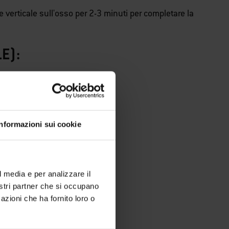
e verticale sull'osso per 2-3 minuti per completare la
E):
Informazioni sui cookie
 e pepe nero.
l media e per analizzare il
nostri partner che si occupano
azioni che ha fornito loro o