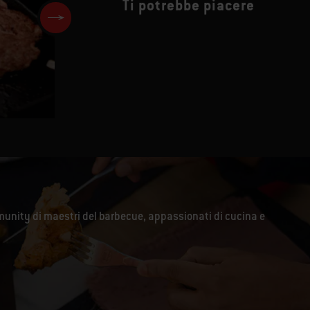
Ti potrebbe piacere
T-bone
unity di maestri del barbecue, appassionati di cucina e