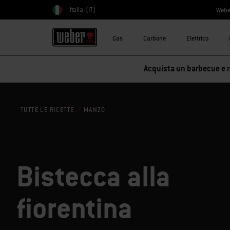
Italia
(IT)
Webe
Scegli paese
Gas
Carbone
Elettrico
Acquista un barbecue e ri
MANZO
TUTTE LE RICETTE
Bistecca alla
fiorentina