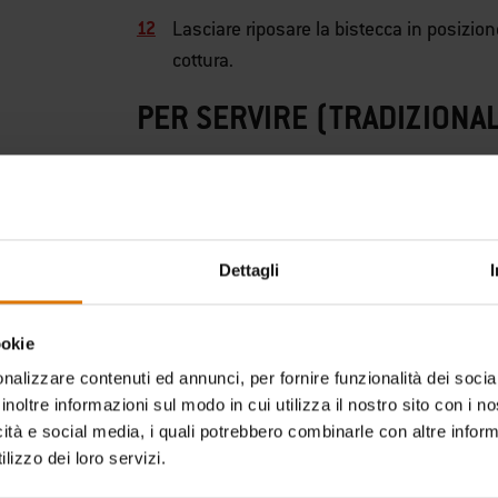
Lasciare riposare la bistecca in posizion
cottura.
PER SERVIRE (TRADIZIONAL
Affettare spessamente controfibra.
Condire con olio d'oliva.
Dettagli
Condire generosamente con sale grosso
ookie
nalizzare contenuti ed annunci, per fornire funzionalità dei socia
Servire immediatamente, senza salse.
inoltre informazioni sul modo in cui utilizza il nostro sito con i 
icità e social media, i quali potrebbero combinarle con altre inform
lizzo dei loro servizi.