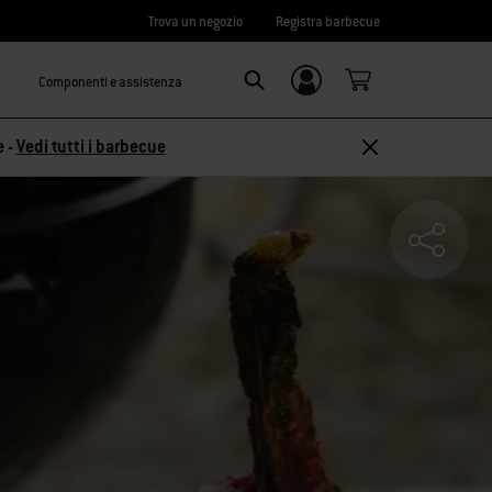
Trova un negozio
Registra barbecue
Componenti e assistenza
Accedi/
SEARCH
Registrati
e -
Vedi tutti i barbecue