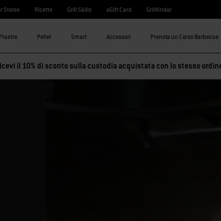
r Stores
Ricette
Grill Skills
eGift Card
Grillfinder
Piastre
Pellet
Smart
Accessori
Prenota un Corso Barbecue
cevi il 10% di sconto sulla custodia acquistata con lo stesso ordin