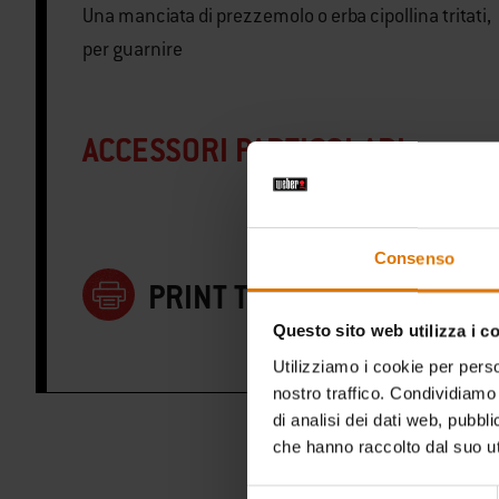
Una manciata di prezzemolo o erba cipollina tritati,
per guarnire
ACCESSORI PARTICOLARI
Consenso
PRINT THIS LIST
Questo sito web utilizza i c
Utilizziamo i cookie per perso
nostro traffico. Condividiamo 
di analisi dei dati web, pubbl
che hanno raccolto dal suo uti
Selezione