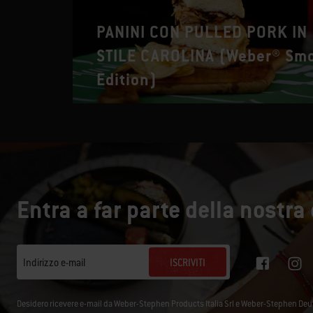
PANINI CON PULLED PORK IN
STILE CAROLINA (Weber® Sm
Edition)
Entra a far parte della nostr
ISCRIVITI
Indirizzo e-mail
Desidero ricevere e-mail da Weber-Stephen Products Italia Srl e Weber-Stephen De