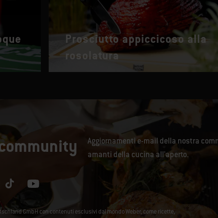
oque
Prosciutto appiccicoso alla
rosolatura
a community
Aggiornamenti e-mail della nostra comm
amanti della cucina all'aperto.
utschland GmbH con contenuti esclusivi dal mondo Weber, come ricette,