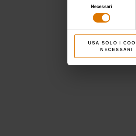
Necessari
del
consenso
USA SOLO I COO
NECESSARI