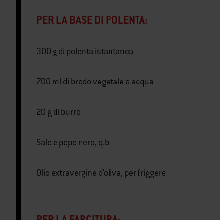
PER LA BASE DI POLENTA:
300 g di polenta istantanea
700 ml di brodo vegetale o acqua
20 g di burro
Sale e pepe nero, q.b.
Olio extravergine d’oliva, per friggere
PER LA FARCITURA: