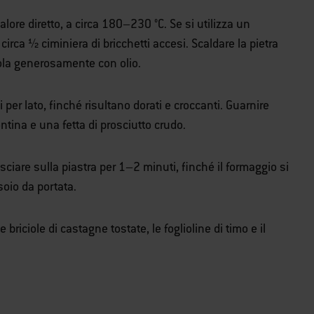
alore diretto, a circa 180–230 °C. Se si utilizza un
irca ½ ciminiera di bricchetti accesi. Scaldare la pietra
ola generosamente con olio.
 per lato, finché risultano dorati e croccanti. Guarnire
ntina e una fetta di prosciutto crudo.
ciare sulla piastra per 1–2 minuti, finché il formaggio si
soio da portata.
e briciole di castagne tostate, le foglioline di timo e il