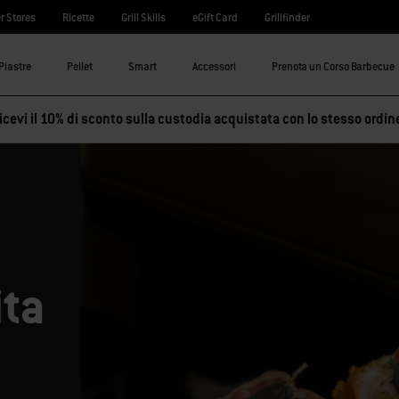
r Stores
Ricette
Grill Skills
eGift Card
Grillfinder
Piastre
Pellet
Smart
Accessori
Prenota un Corso Barbecue
cevi il 10% di sconto sulla custodia acquistata con lo stesso ordin
ita