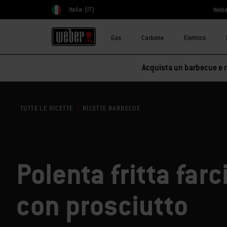
Italia
(IT)
Webe
Scegli paese
Gas
Carbone
Elettrico
Acquista un barbecue e ri
RICETTE BARBECUE
TUTTE LE RICETTE
Polenta fritta farc
con prosciutto