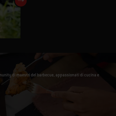
QUESADILLAS VEGETARIANE
unity di maestri del barbecue, appassionati di cucina e