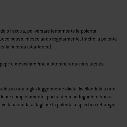
rodo o l’acqua, poi versare lentamente la polenta
uoco basso, mescolando regolarmente, finché la polenta
per la polenta istantanea).
 e pepe e mescolare fino a ottenere una consistenza
calda in una teglia leggermente oliata, livellandola a uno
ddare completamente, poi trasferire in frigorifero fino a
olta rassodata, tagliare la polenta a spicchi o rettangoli.