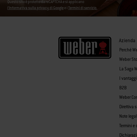
Questo sito è protetto da reCAPTCHA e si applicano
l'Informativa sulla privacy di Google
e i
Termini di servizio.
Azienda
Perché W
Weber Sto
La Saga 
I vantagg
B2B
Weber Co
Direttiva 
Note legal
Termini e 
Dichiaraz