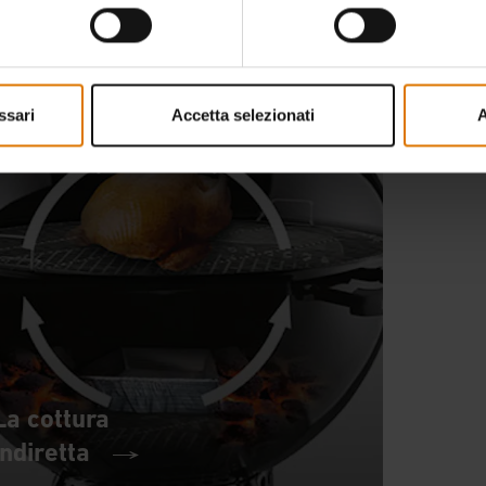
piastra con weber
ssari
Accetta selezionati
A
La cottura
indiretta