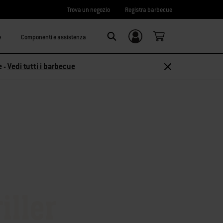
Trova un negozio
Registra barbecue
e
Componenti e assistenza
Accedi/
Search
Registrati
e -
Vedi tutti i barbecue
iller