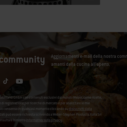
a community
Aggiornamenti e-mail della nostra comm
amanti della cucina all'aperto.
utschland GmbH con contenuti esclusivi dal mondo Weber, come ricette,
se di registrazione per ricerche di mercato e per analizzare le mie
l tuo consenso in qualsiasi momento cliccando su
disiscriviti dalla
ei dati può essere richiesta scrivendo a Weber-Stephen Products Italia Srl
onsultare la nostra
informativa sulla privacy
.