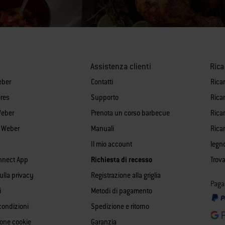
Assistenza clienti
Ric
eber
Contatti
Rica
res
Supporto
Rica
Weber
Prenota un corso barbecue
Ricam
i Weber
Manuali
Rica
Il mio account
legn
nnect App
Richiesta di recesso
Trova
sulla privacy
Registrazione alla griglia
Paga
i
Metodi di pagamento
condizioni
Spedizione e ritorno
ione cookie
Garanzia