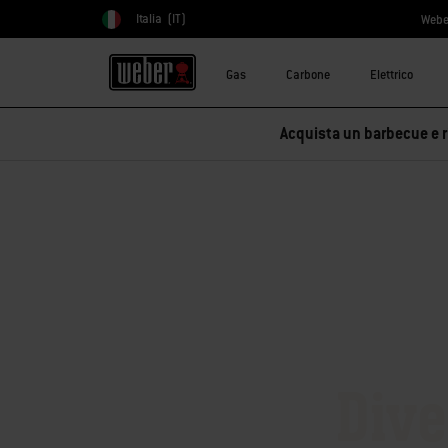
Italia
(IT)
Webe
Scegli paese
Gas
Carbone
Elettrico
Acquista un barbecue e ri
Dive