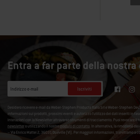
Entra a far parte della nostr
Iscriviti
Indirizzo e-mail
Desidero ricevere e-mail da Weber-Stephen Products Italia Srl e Weber-Stephen De
informazioni sui prodotti, prossimi eventi e autorizzo l’utilizzo dei dati inseriti in fa
interazioni con la Newsletter attraverso strumenti di tracciamento. Puoi revocare i
newsletter
o utilizzando il nostro
modulo di contatto
. In alternativa, la rimozione d
– Via Enrico Mattei 2, 36031 Dueville (VI). Per maggiori informazioni, ti invitiamo a c