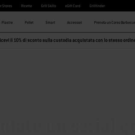
r Stores
Ricette
Grill Skills
eGift Card
Grillfinder
Piastre
Pellet
Smart
Accessori
Prenota un Corso Barbecu
cevi il 10% di sconto sulla custodia acquistata con lo stesso ordin
ntate un serial gr