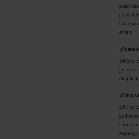
practican
grasa del
la barbac
entero.
¿Puede el
JW:
Si el 
grasa, es
despiece,
¿Cómo se 
JW:
Los c
podemos 
conocemos
es peor, 