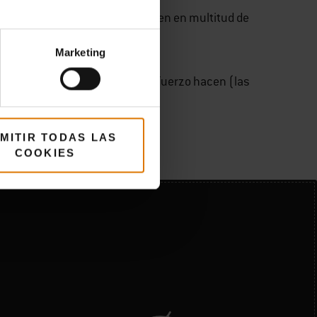
alda) y el petto (pecho) se dividen en multitud de
Marketing
as partes de la vaca que más esfuerzo hacen (las
.
MITIR TODAS LAS
COOKIES