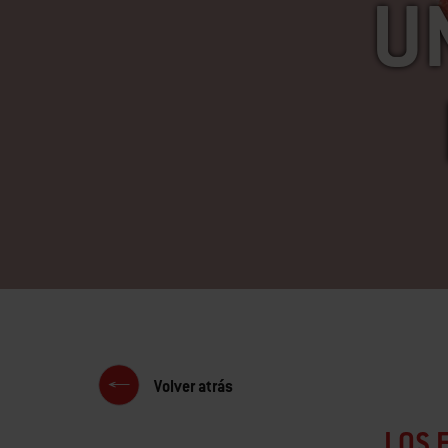
U
Volver atrás
LOS 