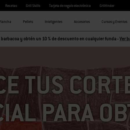
Recetas
Grill Skills
Tarjeta de regalo electrónica
Grillfinder
Plancha
Pellets
Inteligentes
Accesorios
Cursos y Eventos
barbacoa y obtén un 10 % de descuento en cualquier funda -
Ver b
E TUS CORTE
IAL PARA O