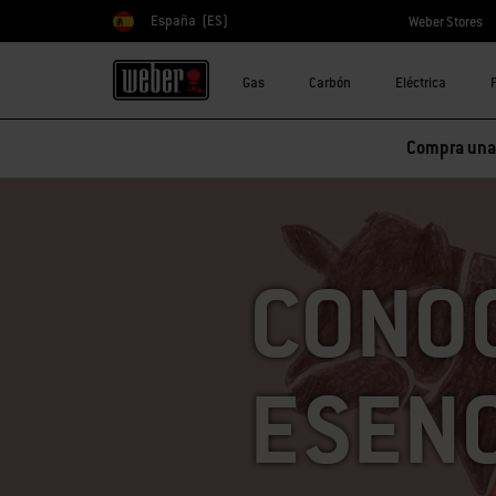
España
(ES)
Weber Stores
Elegir país
Gas
Carbón
Eléctrica
Compra una 
CONOC
ESENC