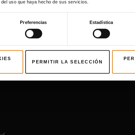
r del uso que haya hecho de sus servicios.
 cortes básicos italianos como la testa (cabeza), la pancia (f
plejos “subcortes” que incluyen hasta la lengua.
Preferencias
Estadística
és donde estés, cuanto más lejos se encuentre un corte de l
rnas y el cuello), más tierno será y, por tanto, mayor el precio
KIES
PER
PERMITIR LA SELECCIÓN