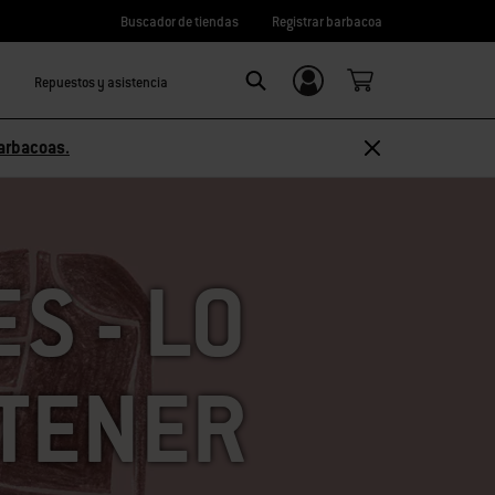
Buscador de tiendas
Registrar barbacoa
Repuestos y asistencia
Iniciar sesión/
SEARCH
registrarme
arbacoas.
S - LO
BTENER