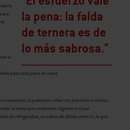
"El esfuerzo vale
toda la
la pena: la falda
ina a
nte
de ternera es de
lo más sabrosa."
inar la
ible para cada pieza de carne.
e necesitas, la podemos cortar con precisión e incluso
ocede la carne que vendemos: algunos incluso
ón de refrigerados, no sabes de dónde viene ni, lo que