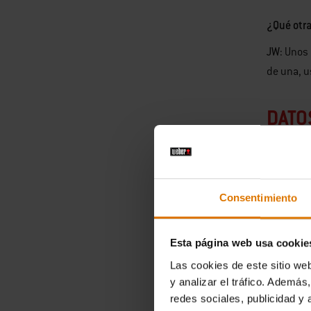
¿Qué otr
JW:
Unos 
de una, u
DATO
En 
Est
Consentimiento
con
Esta página web usa cookie
El 
Por
Las cookies de este sitio we
y analizar el tráfico. Ademá
est
redes sociales, publicidad y