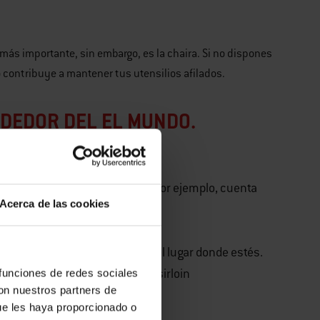
o más importante, sin embargo, es la chaira. Si no dispones
o contribuye a mantener tus utensilios afilados.
EDEDOR DEL EL MUNDO.
icos.
e los demás países. Francia, por ejemplo, cuenta
Acerca de las cookies
intas del animal dependiendo del lugar donde estés.
stadounidense, mientras que el sirloin
 funciones de redes sociales
con nuestros partners de
ue les haya proporcionado o