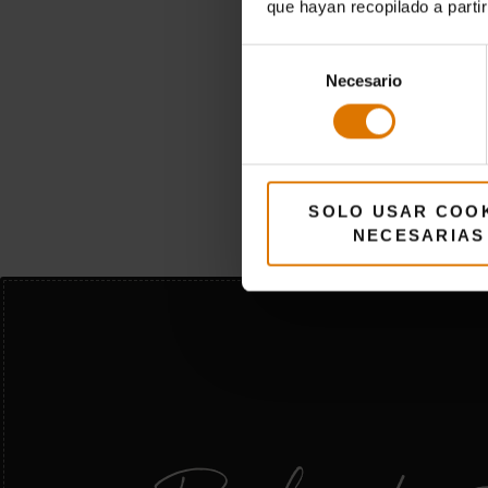
que hayan recopilado a parti
Los
Selección
com
Necesario
de
consentimiento
Est
pie
SOLO USAR COO
NECESARIAS