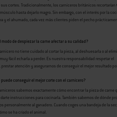
 sus cortes. Tradicionalmente, los carniceros británicos recortarían 
 músculo hasta dejarlo magro. Sin embargo, con el interés por la coc
oa y el ahumado, cada vez más clientes piden el pecho prácticame
 modo de despiezar la carne afectar a su calidad?
carnicero no tiene cuidado al cortar la pieza, al deshuesarla o al elim
 muy fácil echarla a perder. Es nuestra responsabilidad respetar el
 prestar atención y asegurarnos de conseguir el mejor resultado pos
puede conseguir el mejor corte con el carnicero?
arniceros sabemos exactamente cómo encontrar la pieza de carne qu
darte instrucciones para cocinarla. También sabemos de dónde pr
 personalmente al ganadero. Cuando coges una bandeja de la secci
cómo se ha criado el animal.