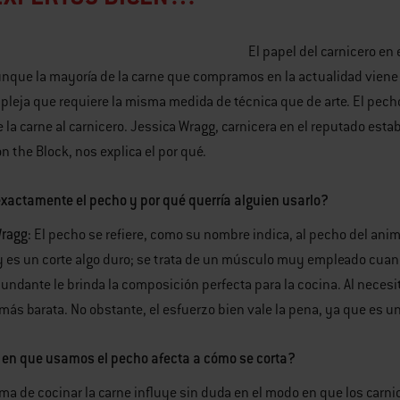
El papel del carnicero en
nque la mayoría de la carne que compramos en la actualidad viene
pleja que requiere la misma medida de técnica que de arte. El pecho
 la carne al carnicero. Jessica Wragg, carnicera en el reputado est
 on the Block, nos explica el por qué.
xactamente el pecho y por qué querría alguien usarlo?
ragg:
El pecho se refiere, como su nombre indica, al pecho del anima
 y es un corte algo duro; se trata de un músculo muy empleado cuand
cundante le brinda la composición perfecta para la cocina. Al necesi
más barata. No obstante, el esfuerzo bien vale la pena, ya que es un
 en que usamos el pecho afecta a cómo se corta?
ma de cocinar la carne influye sin duda en el modo en que los carni