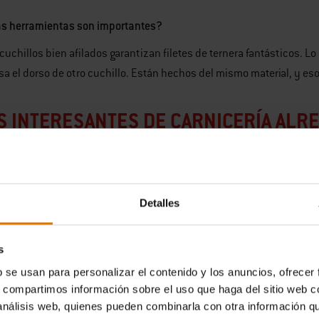
as herramientas son importantes?
cuchillos bien afilados garantizan filetes de ternera fantásticos. L
sa el dorso de otro cuchillo. Están hechos del mismo material, y es
S INTERESANTES DE CARNICERÍA ALR
los Estados Unidos, el despiece se compone de 13 cortes bás
os tienen un tamaño notablemente mayor que en la mayoría d
Detalles
 29 cortes.
s
nombre de cada corte específico puede referirse a partes dist
 ejemplo, el sirloin británico es equivalente al porterhouse e
b se usan para personalizar el contenido y los anuncios, ofrecer
s, compartimos información sobre el uso que haga del sitio web 
adounidense equivale al rump steak británico.
 análisis web, quienes pueden combinarla con otra información q