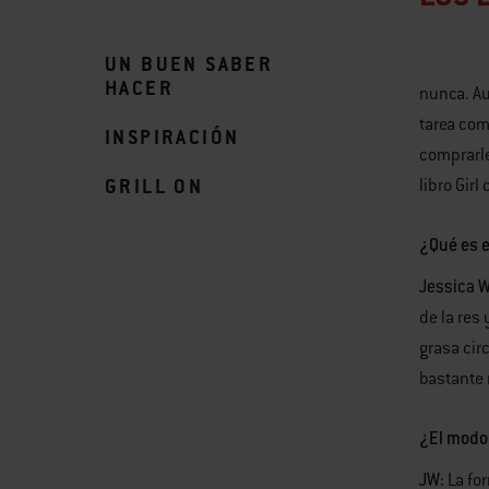
UN BUEN SABER
HACER
nunca. Au
tarea com
INSPIRACIÓN
comprarle
GRILL ON
libro Girl
¿Qué es e
Jessica W
de la res
grasa cir
bastante 
¿El modo
JW:
La for