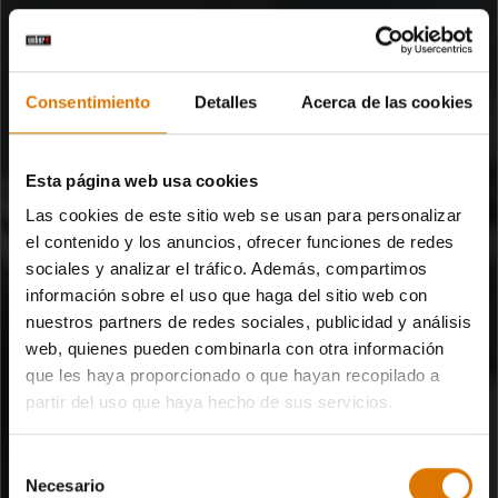
Consentimiento
Detalles
Acerca de las cookies
DISPOSITIVOS INTELIGENTES
Cocina a la barbacoa con
Esta página web usa cookies
Las cookies de este sitio web se usan para personalizar
inteligencia
el contenido y los anuncios, ofrecer funciones de redes
sociales y analizar el tráfico. Además, compartimos
Cocina con total confianza con los dispositivos inteligentes
información sobre el uso que haga del sitio web con
Weber. Conoce en todo momento el progreso de tu comida. Con
nuestros partners de redes sociales, publicidad y análisis
la certeza de lograr un sabor excelente, sin excepción.
web, quienes pueden combinarla con otra información
que les haya proporcionado o que hayan recopilado a
partir del uso que haya hecho de sus servicios.
Selección
Necesario
de