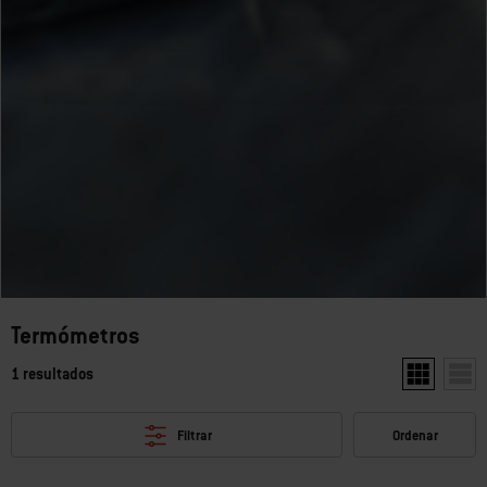
Termómetros
1 resultados
Mostrar dos 
Mostr
Filtrar
Ordenar