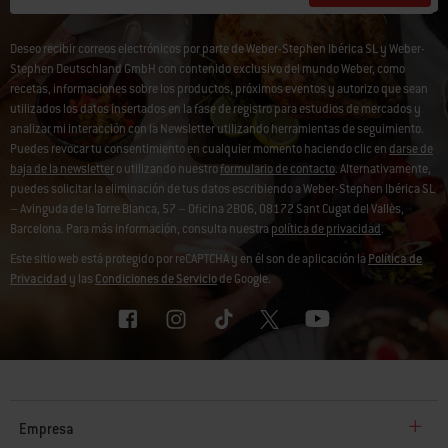
Deseo recibir correos electrónicos por parte de Weber-Stephen Ibérica SL y Weber-
Stephen Deutschland GmbH con contenido exclusivo del mundo Weber, como
recetas, informaciones sobre los productos, próximos eventos y autorizo que sean
utilizados los datos insertados en la fase de registro para estudios de mercados y
analizar mi interacción con la Newsletter utilizando herramientas de seguimiento.
Puedes revocar tu consentimiento en cualquier momento haciendo clic en
darse de
baja de la newsletter
o utilizando nuestro
formulario de contacto
. Alternativamente,
puedes solicitar la eliminación de tus datos escribiendo a Weber-Stephen Ibérica SL
– Avinguda de la Torre Blanca, 57 – Oficina 2B06, 08172 Sant Cugat del Vallès,
Barcelona. Para más información, consulta nuestra
política de privacidad
.
Este sitio web está protegido por reCAPTCHA y en él son de aplicación la
Política de
Privacidad
y las
Condiciones de Servicio
de Google.
Empresa