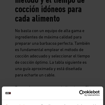
método y el tiempo de
cocción idóneos para
cada alimento
No basta con un equipo de alta gama e
ingredientes de máxima calidad para
preparar una barbacoa perfecta. También
es fundamental emplear el método de
cocción adecuado y seleccionar el tiempo
de cocción óptimo. La tabla siguiente es
una guía aproximada y está diseñada
para echarte un cable.
Recuerda que son meras indicaciones. El
tiempo de cocción exacto depende de
muchos factores que no pueden tenerse