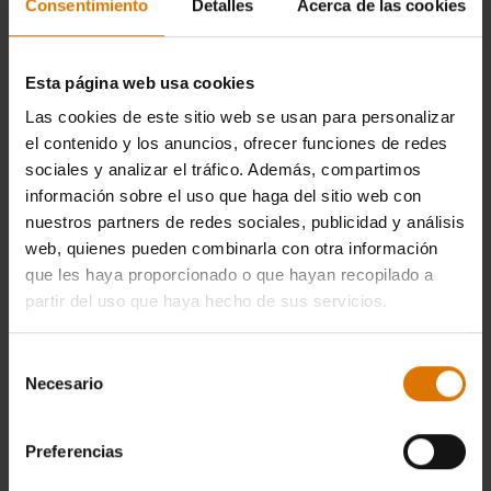
Consentimiento
Detalles
Acerca de las cookies
en cuenta aquí, como el tamaño del
alimento, la temperatura exterior, etc.
Esta página web usa cookies
Las cookies de este sitio web se usan para personalizar
Tiempos de cocción: aves
el contenido y los anuncios, ofrecer funciones de redes
sociales y analizar el tráfico. Además, compartimos
información sobre el uso que haga del sitio web con
nuestros partners de redes sociales, publicidad y análisis
Tiempos de cocción: hortalizas
web, quienes pueden combinarla con otra información
que les haya proporcionado o que hayan recopilado a
partir del uso que haya hecho de sus servicios.
Tiempos de cocción: frutas
Selección
Necesario
de
consentimiento
Tiempos de cocción: vacuno/ternera
Preferencias