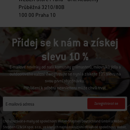
Průběžná 3210/80B
100 00 Praha 10
Přidej se k nám a získej
slevu 10 %
E-mailové novinky od naší komunity grillmasterů, milovníků jídla a
outdoorového vaření. Zaregistrujte se nyní a získejte 10% slevu na
svou první objednávku.
Přihlášení k odběru newsletteru může chvíli trvat.
Zaregistrovat se
E-mailová adresa
Chci dostávat e-maily od společnosti Weber-Stephen Deutschland GmbH a Weber-
Stephen CZ&SK spol. s r.o., ve kterých najdu exkluzivní obsah od společnosti Weber,