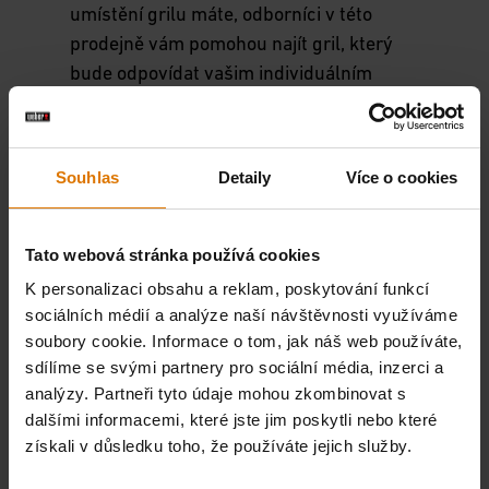
umístění grilu máte, odborníci v této
prodejně vám pomohou najít gril, který
bude odpovídat vašim individuálním
potřebám. A díky velkému sortimentu si
většinu grilů budete moci rovnou odvézt
s sebou.
Souhlas
Detaily
Více o cookies
Zákaznický servis zahrnuje:
Tato webová stránka používá cookies
Doprava grilů
K personalizaci obsahu a reklam, poskytování funkcí
Montáže grilů
sociálních médií a analýze naší návštěvnosti využíváme
soubory cookie. Informace o tom, jak náš web používáte,
Servis náhradních dílů
sdílíme se svými partnery pro sociální média, inzerci a
Servis grilů
analýzy. Partneři tyto údaje mohou zkombinovat s
dalšími informacemi, které jste jim poskytli nebo které
získali v důsledku toho, že používáte jejich služby.
GRILUJTE S MISTREM