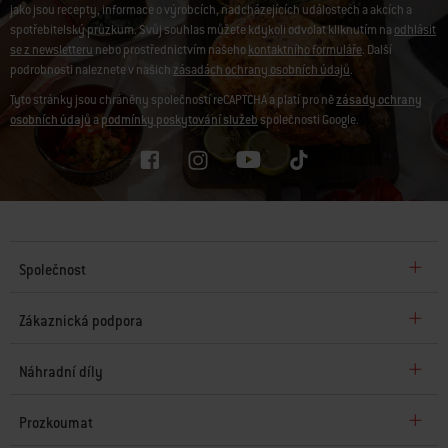
jako jsou recepty, informace o výrobcích, nadcházejících událostech a akcích a
spotřebitelský průzkum. Svůj souhlas můžete kdykoli odvolat kliknutím na
odhlásit
se z newsletteru
nebo prostřednictvím našeho
kontaktního formuláře
. Další
podrobnosti naleznete v našich
zásadách ochrany osobních údajů
.
Tyto stránky jsou chráněny společností reCAPTCHA a platí pro ně
zásady ochrany
osobních údajů
a
podmínky poskytování služeb
společnosti Google.
Společnost
Zákaznická podpora
Náhradní díly
Prozkoumat