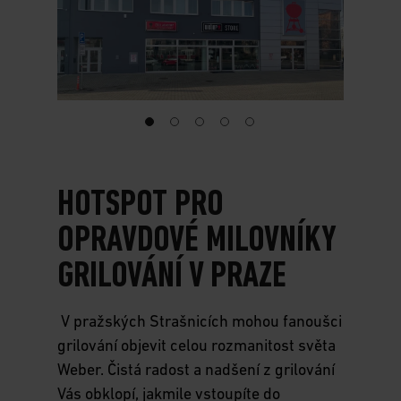
This
is
a
carousel
of
HOTSPOT PRO
various
images
OPRAVDOVÉ MILOVNÍKY
or
videos.
GRILOVÁNÍ V PRAZE
Use
Next
and
V pražských Strašnicích mohou fanoušci
Previous
grilování objevit celou rozmanitost světa
buttons
Weber. Čistá radost a nadšení z grilování
to
navigate.
Vás obklopí, jakmile vstoupíte do