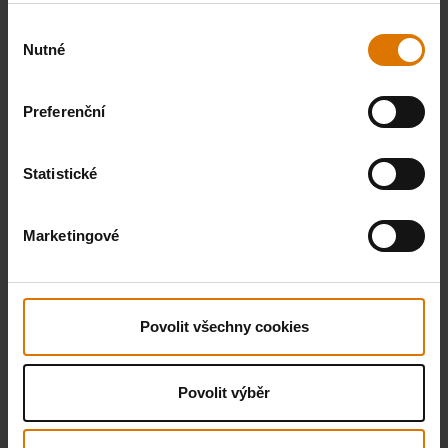
GRILU
Výběr
Nutné
souhlasu
Velké zkušenosti a největší výběr
grilovaích kurzů pro začátečníky i
Preferenční
pokročílé. Na kurzech Weber Grill
Academy si každý může rozšířit své
Statistické
znalosti grilování. Vyberte si dle úrovně I
menu. Kurzy probíhají po celý rok!
Marketingové
Aktuální kurzy najdete na stránkách
Weber Storu.
Povolit všechny cookies
Povolit výběr