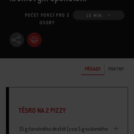
POČET PORCÍ PRO 2
15 MIN.
OSOBY
PŘÍSADY
POKYNY
TĚSRO NA 2 PIZZY
15 g čerstvého droždí (cca 5 g sušeného