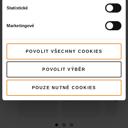
Pizza
Kráječ na
Grilovac
Statistické
lopatka
pizzu
kámen
Premiu
Zobrazit
Zobrazit
Marketingové
podrobnosti
podrobnosti
Zobra
podr
POVOLIT VŠECHNY COOKIES
POVOLIT VÝBĚR
POUZE NUTNÉ COOKIES