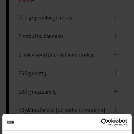
300 g špenátových listů
2 stroužky česneku
1 polévková lžíce rostlinného oleje
250 g ricotty
100 g mozzarelly
10 plátků lososa (uzeného za studena)
10 listů salátu