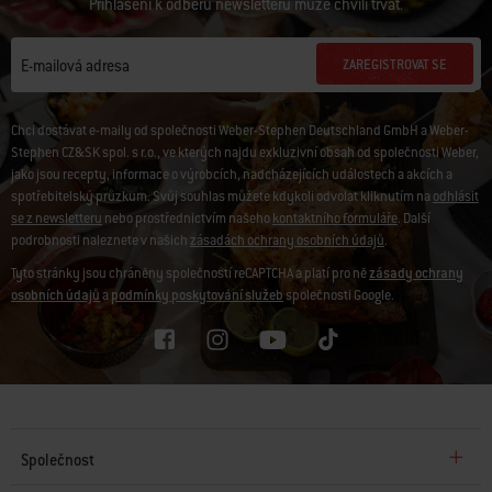
Přihlášení k odběru newsletteru může chvíli trvat.
ZAREGISTROVAT SE
E-mailová adresa
Chci dostávat e-maily od společnosti Weber-Stephen Deutschland GmbH a Weber-
Stephen CZ&SK spol. s r.o., ve kterých najdu exkluzivní obsah od společnosti Weber,
jako jsou recepty, informace o výrobcích, nadcházejících událostech a akcích a
spotřebitelský průzkum. Svůj souhlas můžete kdykoli odvolat kliknutím na
odhlásit
se z newsletteru
nebo prostřednictvím našeho
kontaktního formuláře
. Další
podrobnosti naleznete v našich
zásadách ochrany osobních údajů
.
Tyto stránky jsou chráněny společností reCAPTCHA a platí pro ně
zásady ochrany
osobních údajů
a
podmínky poskytování služeb
společnosti Google.
Společnost