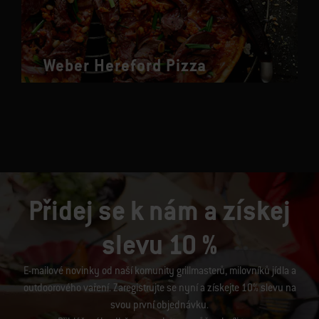
Weber Hereford Pizza
Přidej se k nám a získej
slevu 10 %
E-mailové novinky od naší komunity grillmasterů, milovníků jídla a
outdoorového vaření. Zaregistrujte se nyní a získejte 10% slevu na
svou první objednávku.