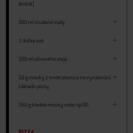
droždí)
200 ml studené vody
1 lžička soli
100 ml olivového oleje
50 g mouky z tvrdé pšenice na vyvalování
základů pizzy
360 g hladké mouky nebo tip 00
PIZZA