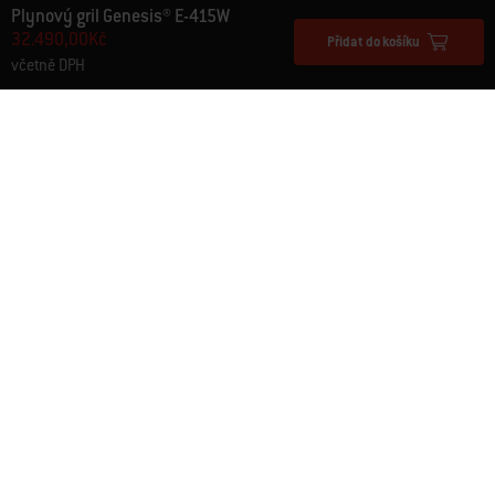
Plynový gril Genesis® E-415W
32.490,00Kč
Přidat do košíku
včetně DPH