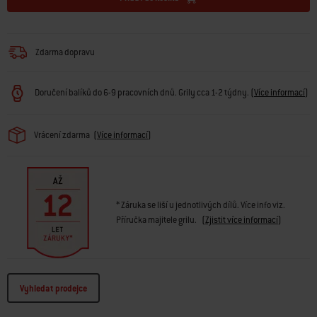
Zdarma dopravu
Doručení balíků do 6-9 pracovních dnů. Grily cca 1-2 týdny.
(
Více informací
)
Vrácení zdarma
(
Více informací
)
* Záruka se liší u jednotlivých dílů. Více info viz.
Příručka majitele grilu.
(
Zjistit více informací
)
Vyhledat prodejce