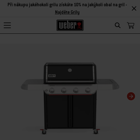
Při nákupu jakéhokoli grilu získáte 10% na jakýkoli obal na gril -
Najděte Grily
Search
Changing this current slide of this carousel will change the current slide of t