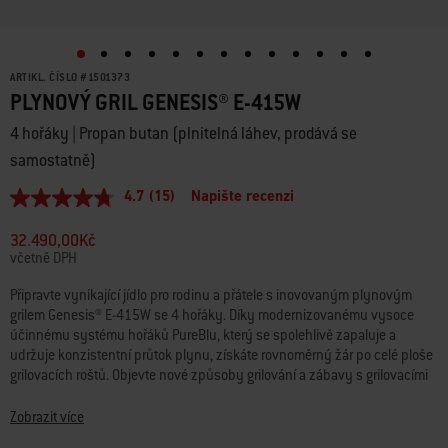
ARTIKL. ČÍSLO
#
1501373
PLYNOVÝ GRIL GENESIS® E-415W
4 hořáky | Propan butan (plnitelná láhev, prodává se
samostatně)
4.7
(15)
Napište recenzi
Průměrné
hodnocení:
4.7
32.490,00Kč
z
včetně DPH
5
hvězdiček.
Připravte vynikající jídlo pro rodinu a přátele s inovovaným plynovým
Read
grilem Genesis® E-415W se 4 hořáky. Díky modernizovanému vysoce
15
Reviews.
účinnému systému hořáků PureBlu, který se spolehlivě zapaluje a
Stejný
udržuje konzistentní průtok plynu, získáte rovnoměrný žár po celé ploše
odkaz
grilovacích roštů. Objevte nové způsoby grilování a zábavy s grilovacími
na
rošty Gourmet BBQ System Weber Crafted®, které jsou součástí výrobku a
stránku.
na které lze umístit různé grilovací vybavení (prodává se samostatně),
Zobrazit více
jako je rošt Sear Grate, pizza kámen, plancha a další. Přidejte sadu rámu s