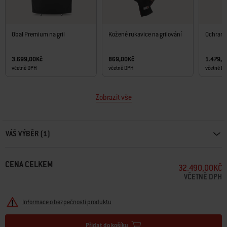
Obal Premium na gril
Kožené rukavice na grilování
Ochrann
3.699,00Kč
869,00Kč
1.479,0
včetně DPH
včetně DPH
včetně D
Zobrazit vše
Carousel containing list of product recommendations. Please use left and ar
VÁŠ VÝBĚR (1)
CENA CELKEM
32.490,00KČ
VČETNĚ DPH
Informace o bezpečnosti produktu
Přidat do košíku