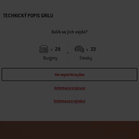
TECHNICKÝ POPIS GRILU
Kolik se jich vejde?
28
23
x
x
Burgery
Steaky
Ver especificações
Informace o záruce
Informace o výrobci