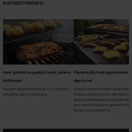
VLASTNOSTI PRODUKTU
Uzení, grilování za vysokých teplot, pečení a
Připravte jídlo, které vypadá skvěle a 
další funkce
lépe chutná
Kompletní rozsah teplot od 80 do 315 °C umožňuje
Grilování s funkcí DirectFlame vytváří chutné
udit, opékat a péct na jednom grilu.
zlatavou a křupavou kůrčičku. Bez velkého dif
který by blokoval plamen, jídlo vypadá stejn
jako i chutná a má výraznou grilovací mřížku,
opečení a křupavou kůrčičku.