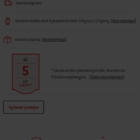
Zdarma dopravu
Doručení balíků do 6-9 pracovních dnů. Grily cca 1-2 týdny.
(
Více informací
)
Vrácení zdarma
(
Více informací
)
* Záruka se liší u jednotlivých dílů. Více info viz.
Příručka majitele grilu.
(
Zjistit více informací
)
Vyhledat prodejce