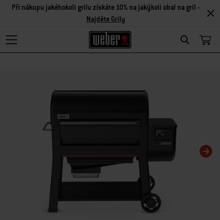
Při nákupu jakéhokoli grilu získáte 10% na jakýkoli obal na gril -
Najděte Grily
Search
Changing this current slide of this carousel will change the current slide of t