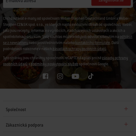
Zaregistrovat se
E-mailová adresa
Chci dostávat e-maily od společnosti Weber-Stephen Deutschland GmbH a Weber-
Stephen CZ&SK spol. s r.o., ve kterých najdu exkluzivní obsah od společnosti Weber,
jako jsou recepty, informace o výrobcích, nadcházejících událostech a akcích a
spotřebitelský průzkum. Svůj souhlas můžete kdykoli odvolat kliknutím na
odhlásit
se z newsletteru
nebo prostřednictvím našeho
kontaktního formuláře
. Další
podrobnosti naleznete v našich
zásadách ochrany osobních údajů
.
Tyto stránky jsou chráněny společností reCAPTCHA a platí pro ně
zásady ochrany
osobních údajů
a
podmínky poskytování služeb
společnosti Google.
Společnost
Zákaznická podpora