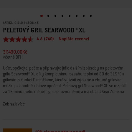
ARTIKL. ČÍSLO
#
1500145
PELETOVÝ GRIL SEARWOOD® XL
4.6
(740)
Napište recenzi
Průměrné
hodnocení:
4.6
37.490,00Kč
z
včetně DPH
5
hvězdiček.
Uďte, opékejte, pečte a připravujte jídlo dalšími způsoby na peletovém
Read
grilu Searwood® XL díky kompletnímu rozsahu teplot od 80 do 315 °C a
740
Reviews.
grilování s funkcí DirectFlame, které vytváří výrazné a chutné grilovací
Stejný
mřížky a lahodné zlatavé opečení. Peletový gril Searwood® XL se rozpálí
odkaz
za 15 minut nebo méně† , griluje rovnoměrně a má oblast Sear Zone na
na
celém grilovacím roštu, což Vám umožní připravovat více jídla na plameni.
stránku.
Grilujte s jistotou díky intuitivním digitálním ovládacím prvkům na grilu a
Zobrazit více
připojení k síti Wi-Fi® a Bluetooth®, které Vám umožní vzdáleně
monitorovat a ovládat gril, zobrazovat grafy grilování v reálném čase,
zobrazovat upozornění na fázi přípravy jídla, recepty a další informace z
aplikace Weber Connect® ve Vašem chytrém telefonu. Prozkoumejte nové