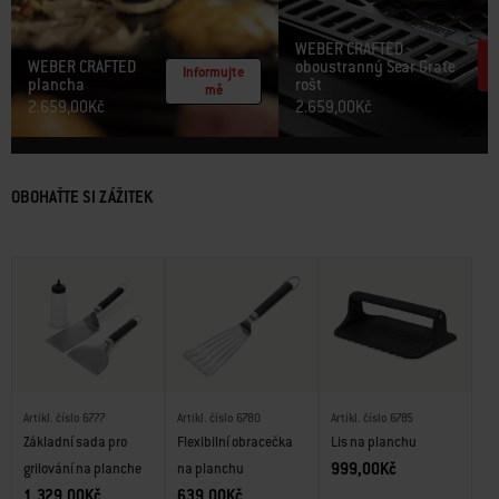
WEBER CRAFTED
WEBER CRAFTED
oboustranný Sear Grate
Informujte
plancha​
rošt ​
mě
2.659,00Kč
2.659,00Kč
OBOHAŤTE SI ZÁŽITEK
Artikl. číslo 6777
Artikl. číslo 6780
Artikl. číslo 6785
Základní sada pro
Flexibilní obracečka
Lis na planchu
999,00Kč
grilování na planche
na planchu
1.329,00Kč
639,00Kč