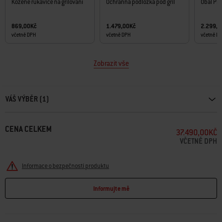
Kožené rukavice na grilování
Ochranná podložka pod gril
Obal Pre
869,00Kč
1.479,00Kč
2.299,
včetně DPH
včetně DPH
včetně D
Zobrazit vše
Carousel containing list of product recommendations. Please use left and ar
VÁŠ VÝBĚR (1)
CENA CELKEM
37.490,00KČ
VČETNĚ DPH
Informace o bezpečnosti produktu
Informujte mě