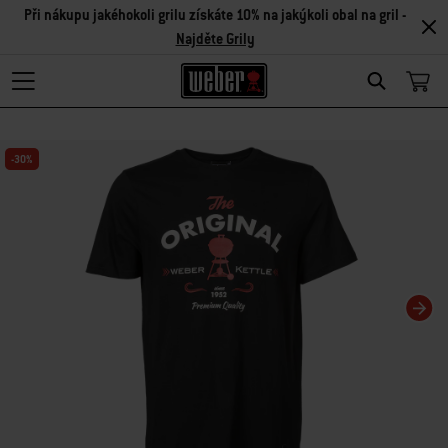
Při nákupu jakéhokoli grilu získáte 10% na jakýkoli obal na gril -
Najděte Grily
Search
Changing this current slide of this carousel will change the current slide of t
-30%