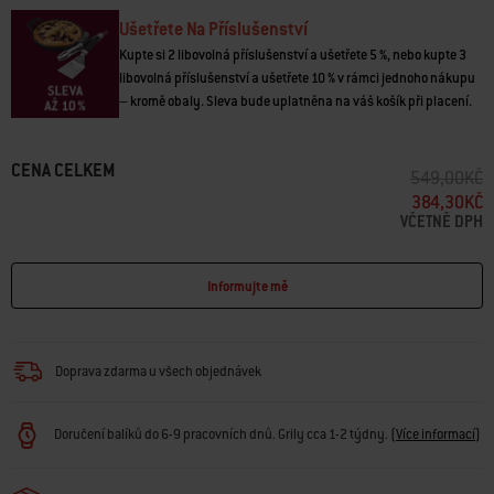
Ušetřete Na Příslušenství
Kupte si 2 libovolná příslušenství a ušetřete 5 %, nebo kupte 3
libovolná příslušenství a ušetřete 10 % v rámci jednoho nákupu
– kromě obaly. Sleva bude uplatněna na váš košík při placení.
CENA CELKEM
SNÍŽENÍ CEN
D
549,00KČ
384,30KČ
VČETNĚ DPH
Informujte mě
Doprava zdarma u všech objednávek
Doručení balíků do 6-9 pracovních dnů. Grily cca 1-2 týdny.
(
Více informací
)