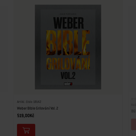
Arti
Artikl. číslo 18142
Kož
Weber Bible Grilování Vol. 2
86
519,00Kč