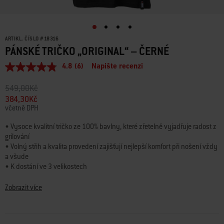
ARTIKL. ČÍSLO
#
18316
PÁNSKÉ TRIČKO „ORIGINAL“ – ČERNÉ
4.8
(6)
Napište recenzi
Průměrné
hodnocení:
4.8
Snížení ceny z
do
549,00Kč
z
384,30Kč
5
včetně DPH
hvězdiček.
Read
6
• Vysoce kvalitní tričko ze 100% bavlny, které zřetelně vyjadřuje radost z
Reviews.
grilování
Stejný
• Volný střih a kvalita provedení zajišťují nejlepší komfort při nošení vždy
odkaz
a všude
na
stránku.
• K dostání ve 3 velikostech
• Díky vysoce kontrastnímu dvoubarevnému potisku budete mít vždy u
sebe originální „Weber Kettle“
Zobrazit více
• Smyčkový štítek na lemu a štítek na krku zdokonalují design tohoto
trička