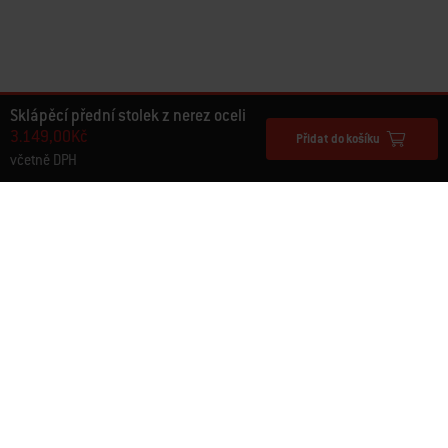
Sklápěcí přední stolek z nerez oceli
3.149,00Kč
Přidat do košíku
včetně DPH