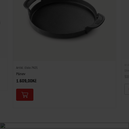
Arti
Artikl. číslo 7421
Dře
Pánev
51
1.609,00Kč