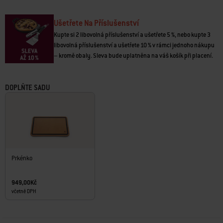
vytvořit během přípravy jídla
• Možnost sklopení
• Sklopené i rozložené stolky se vejdou pod ochranný obal Premium na
Ušetřete Na Příslušenství
grily SmokeFire (dodávaný samostatně)
Kupte si 2 libovolná příslušenství a ušetřete 5 %, nebo kupte 3
libovolná příslušenství a ušetřete 10 % v rámci jednoho nákupu
– kromě obaly. Sleva bude uplatněna na váš košík při placení.
DOPLŇTE SADU
Prkénko
949,00Kč
včetně DPH
Carousel containing list of product recommendations. Please use left and ar