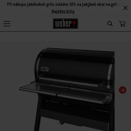
Při nákupu jakéhokoli grilu získáte 10% na jakýkoli obal na gril -
Najděte Grily
Search
Changing this current slide of this carousel will change the current slide of t