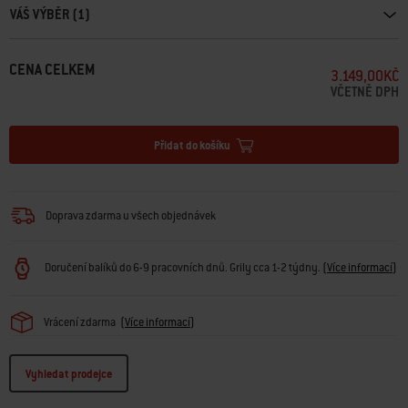
VÁŠ VÝBĚR (1)
CENA CELKEM
3.149,00KČ
VČETNĚ DPH
Přidat do košíku
Doprava zdarma u všech objednávek
Doručení balíků do 6-9 pracovních dnů. Grily cca 1-2 týdny.
(
Více informací
)
Vrácení zdarma
(
Více informací
)
Vyhledat prodejce