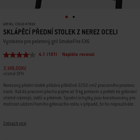
ARTIKL. ČÍSLO
#
7003
SKLÁPĚCÍ PŘEDNÍ STOLEK Z NEREZ OCELI
Vyrobeno pro peletový gril SmokeFire EX6
4.1
(101)
Napište recenzi
Průměrné
hodnocení:
4.1
3.149,00Kč
z
včetně DPH
5
hvězdiček.
Nerezový přední stolek přidává přibližně 2250 cm2 pracovního prostoru
Read
navíc. Každá pracovní plocha pojme až 9 kg potravin a potřeb ke grilování
101
Reviews.
včetně nástrojů, talířů a prkének. Spodní úchytky jsou konstruovány pro
Stejný
možnost uložení horního grilovacího roštu v případě, že ho nepoužíváte.
odkaz
na
• Snadné připevnění k přední části peletového grilu SmokeFire
stránku.
• Poskytuje více než 2250 cm2 pracovního prostoru a každá plocha
Zobrazit více
unese až 9 kg
• Zajistíte jediným pohybem ruky, takže novou pracovní plochu lze