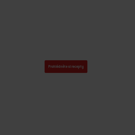
POTŘEBUJETE INSPIRACI NA GRILOVÁNÍ?
Díky našim nejlepším receptům
máte nekonečné možnosti
Prohlédněte si recepty