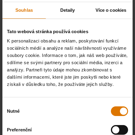
Souhlas
Detaily
Více o cookies
Tato webová stránka používá cookies
K personalizaci obsahu a reklam, poskytování funkcí
sociálních médií a analýze naší návštěvnosti využíváme
soubory cookie. Informace o tom, jak náš web používáte,
sdílíme se svými partnery pro sociální média, inzerci a
analýzy. Partneři tyto údaje mohou zkombinovat s
dalšími informacemi, které jste jim poskytli nebo které
Nádoby na dřevěné uhlí Char-
Parní nádoba
získali v důsledku toho, že používáte jejich služby.
Basket
Vhodné pro peletový gril Searwood® a
peletový gril Searwood® XL
Výběr
4.8
(322)
4.8
(14)
Nutné
souhlasu
739,00Kč
869,00Kč
včetně DPH
včetně DPH
Preferenční
Color Options
Color Options