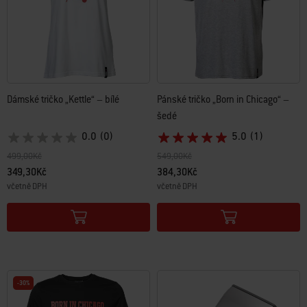
Dámské tričko „Kettle“ – bílé
Pánské tričko „Born in Chicago“ –
šedé
0.0
(0)
5.0
(1)
Snížení ceny z
do
Snížení ceny z
do
499,00Kč
549,00Kč
349,30Kč
384,30Kč
včetně DPH
včetně DPH
Color Options
Color Options
-30%