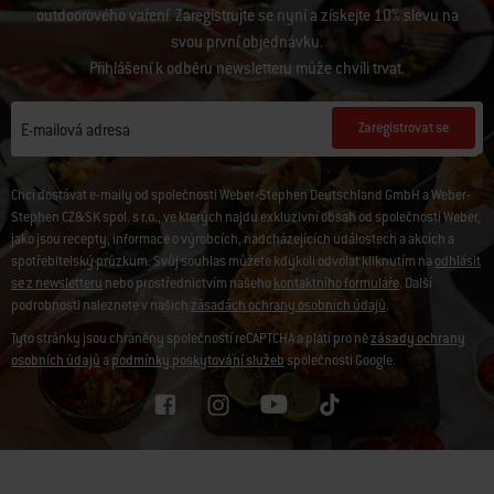
outdoorového vaření. Zaregistrujte se nyní a získejte 10% slevu na
svou první objednávku.
Přihlášení k odběru newsletteru může chvíli trvat.
Zaregistrovat se
E-mailová adresa
Chci dostávat e-maily od společnosti Weber-Stephen Deutschland GmbH a Weber-
Stephen CZ&SK spol. s r.o., ve kterých najdu exkluzivní obsah od společnosti Weber,
jako jsou recepty, informace o výrobcích, nadcházejících událostech a akcích a
spotřebitelský průzkum. Svůj souhlas můžete kdykoli odvolat kliknutím na
odhlásit
se z newsletteru
nebo prostřednictvím našeho
kontaktního formuláře
. Další
podrobnosti naleznete v našich
zásadách ochrany osobních údajů
.
Tyto stránky jsou chráněny společností reCAPTCHA a platí pro ně
zásady ochrany
osobních údajů
a
podmínky poskytování služeb
společnosti Google.