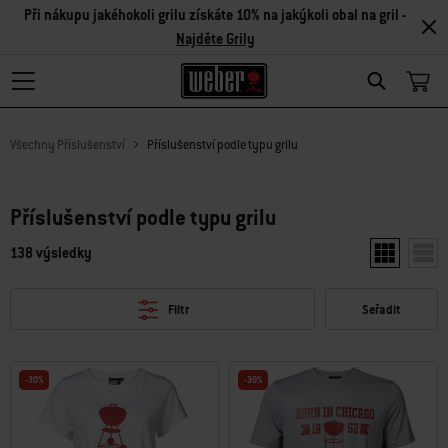
Při nákupu jakéhokoli grilu získáte 10% na jakýkoli obal na gril -
Najděte Grily
Search
Všechny Příslušenství
Příslušenství podle typu grilu
Příslušenství podle typu grilu
138 výsledky
Zobrazit dv
Zobr
Filtr
Seřadit
-30%
-30%