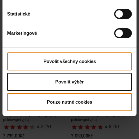
Informujte mě
Statistické
Marketingové
Povolit všechny cookies
Povolit výběr
WEBER CRAFTED porcelánem
WEBER CRAFTED grilovací rošty z
Pouze nutné cookies
smaltované litinové grilovací rošty
nerezové oceli
Kompatibilní s vybranými grily Spirit a
Kompatibilní s vybranými grily Spirit a
peletovými grily
peletovými grily
4.2
(9)
4.8
(5)
3.799,00Kč
3.669,00Kč