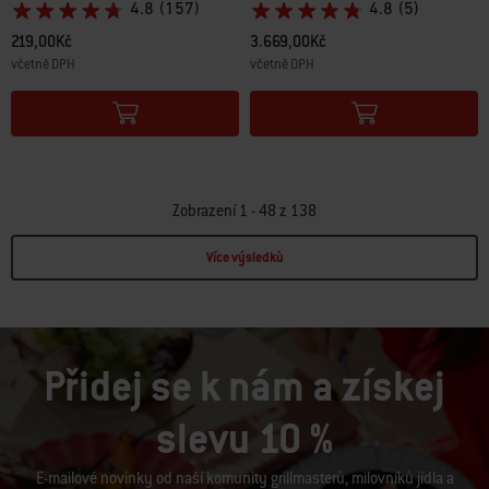
4.8
(157)
4.8
(5)
219,00Kč
3.669,00Kč
včetně DPH
včetně DPH
Color Options
Color Options
Zobrazení 1 - 48 z 138
Více výsledkù
Page 1
Page 2
Page 3
Page 4
Page 5
Page 6
Page 7
Page 8
Page 9
Page 10
P
Přidej se k nám a získej
slevu 10 %
E-mailové novinky od naší komunity grillmasterů, milovníků jídla a