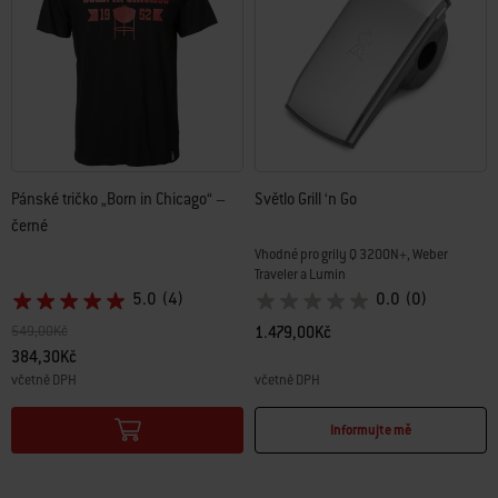
Pánské tričko „Born in Chicago“ –
Světlo Grill ‘n Go
černé
Vhodné pro grily Q 3200N+, Weber
Traveler a Lumin
5.0
(4)
0.0
(0)
Snížení ceny z
do
549,00Kč
1.479,00Kč
384,30Kč
včetně DPH
včetně DPH
Color Options
Informujte mě