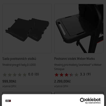
Sada postranních stolků
Postranní stolek Weber Works
Vhodné pro gril řady Q 1000
Vhodný pro modely Searwood® a Weber
Smoque
0.0
(0)
3.3
(9)
999,00Kč
2.299,00Kč
včetně DPH
včetně DPH
Color Options
Color Options
Informujte mě
Informujte mě