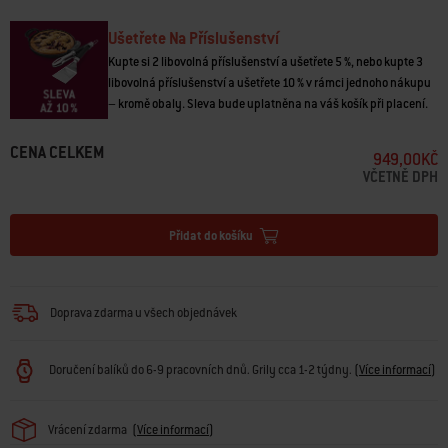
• Možnost oboustranného použití pro přípravu a krájení
• Protiskluzové úchyty udržují prkénko na místě během používání
Ušetřete Na Příslušenství
• Šetří ostří nožů
Kupte si 2 libovolná příslušenství a ušetřete 5 %, nebo kupte 3
• Drážka na okraji k zachycení tekutin
libovolná příslušenství a ušetřete 10 % v rámci jednoho nákupu
– kromě obaly. Sleva bude uplatněna na váš košík při placení.
CENA CELKEM
949,00KČ
VČETNĚ DPH
Přidat do košíku
Doprava zdarma u všech objednávek
Doručení balíků do 6-9 pracovních dnů. Grily cca 1-2 týdny.
(
Více informací
)
Vrácení zdarma
(
Více informací
)