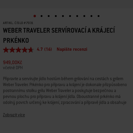
ARTIKL. ČÍSLO
#
7031
WEBER TRAVELER SERVÍROVACÍ A KRÁJECÍ
PRKÉNKO
4.7
(16)
Napište recenzi
Průměrné
hodnocení:
4.7
949,00Kč
z
včetně DPH
5
hvězdiček.
Připravte a servírujte jídlo hostům během grilování na cestách s grilem
Read
Weber Traveler. Prkénko pro přípravu a krájení je dokonale přizpůsobeno
16
Reviews.
postrannímu stolku grilu Weber Traveler a poskytuje bezpečnou a
Stejný
pevnou plochu pro přípravu a krájení jídla. Oboustranné prkénko má
odkaz
odolný povrch určený ke krájení, zpracování a přípravě jídla a obsahuje
na
protiskluzové úchyty, které zabraňují klouzání během používání. Díky
stránku.
širokým drážkám pro sběr přebytečných tekutin je ideální pro přípravu
Zobrazit více
masa všeho druhu od kuřete až po biftek.
• Tvarově přizpůsobené odnímatelné prkénko ke grilu Weber Traveler