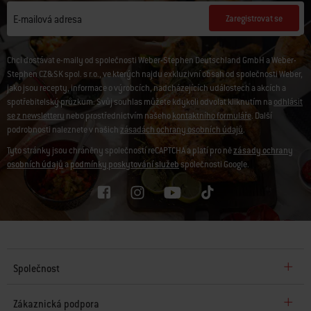
Zaregistrovat se
E-mailová adresa
Chci dostávat e-maily od společnosti Weber-Stephen Deutschland GmbH a Weber-
Stephen CZ&SK spol. s r.o., ve kterých najdu exkluzivní obsah od společnosti Weber,
jako jsou recepty, informace o výrobcích, nadcházejících událostech a akcích a
spotřebitelský průzkum. Svůj souhlas můžete kdykoli odvolat kliknutím na
odhlásit
se z newsletteru
nebo prostřednictvím našeho
kontaktního formuláře
. Další
podrobnosti naleznete v našich
zásadách ochrany osobních údajů
.
Tyto stránky jsou chráněny společností reCAPTCHA a platí pro ně
zásady ochrany
osobních údajů
a
podmínky poskytování služeb
společnosti Google.
Společnost
Zákaznická podpora