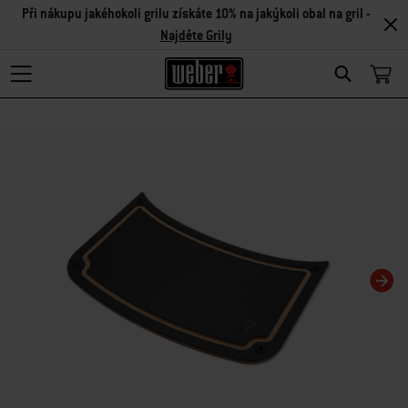
Při nákupu jakéhokoli grilu získáte 10% na jakýkoli obal na gril -
Najděte Grily
Search
Changing this current slide of this carousel will change the current slide of t