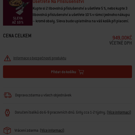
• Mýt pouze ručně
Ušetřete Na Příslušenství
Kupte si 2 libovolná příslušenství a ušetřete 5 %, nebo kupte 3
libovolná příslušenství a ušetřete 10 % v rámci jednoho nákupu
– kromě obaly. Sleva bude uplatněna na váš košík při placení.
CENA CELKEM
949,00KČ
VČETNĚ DPH
Informace o bezpečnosti produktu
Přidat do košíku
Doprava zdarma u všech objednávek
Doručení balíků do 6-9 pracovních dnů. Grily cca 1-2 týdny.
(
Více informací
)
Vrácení zdarma
(
Více informací
)