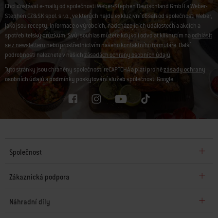
Chci dostávat e-maily od společnosti Weber-Stephen Deutschland GmbH a Weber-
Stephen CZ&SK spol. s r.o., ve kterých najdu exkluzivní obsah od společnosti Weber,
jako jsou recepty, informace o výrobcích, nadcházejících událostech a akcích a
spotřebitelský průzkum. Svůj souhlas můžete kdykoli odvolat kliknutím na
odhlásit
se z newsletteru
nebo prostřednictvím našeho
kontaktního formuláře
. Další
podrobnosti naleznete v našich
zásadách ochrany osobních údajů
.
Tyto stránky jsou chráněny společností reCAPTCHA a platí pro ně
zásady ochrany
osobních údajů
a
podmínky poskytování služeb
společnosti Google.
Společnost
Zákaznická podpora
Náhradní díly