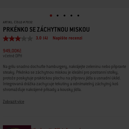
ARTIKL. ČÍSLO
#
7032
PRKÉNKO SE ZÁCHYTNOU MISKOU
3.0
(4)
Napište recenzi
Průměrné
hodnocení:
3.0
949,00Kč
z
včetně DPH
5
hvězdiček.
Na grilu snadno dochuťte hamburgery, nakrájejte zeleninu nebo připravte
Read
steaky. Prkénko se záchytnou miskou je ideální pro postranní stolky,
4
Reviews.
protože poskytuje praktickou plochu na přípravu jídla a usnadní úklid.
Stejný
Integrovaná drážka zachycuje tekutiny a odnímatelný záchytný koš
odkaz
shromažďuje nakrájené přísady a kousky jídla.
na
stránku.
• Odnímatelný záchytný koš shromažďuje zbytky potravin
Zobrazit více
• Záchytný koš lze poskládat a snadno skladovat
• Lze použít na různých postranních stolcích grilu nebo na kuchyňské
lince
• Drážka zabraňuje vylévání tekutin