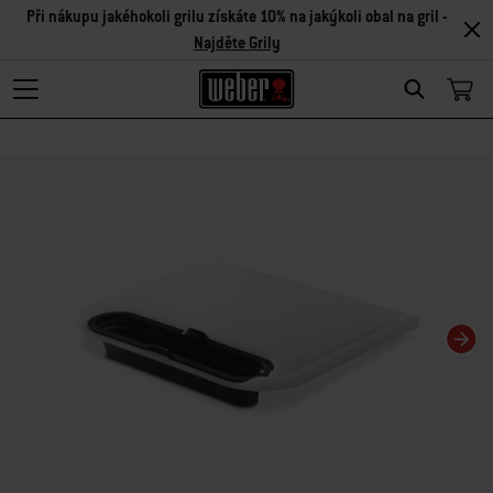
Při nákupu jakéhokoli grilu získáte 10% na jakýkoli obal na gril -
Najděte Grily
Search
Changing this current slide of this carousel will change the current slide of t