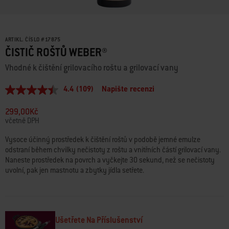
ARTIKL. ČÍSLO
#
17875
ČISTIČ ROŠTŮ WEBER®
Vhodné k čištění grilovacího roštu a grilovací vany
4.4
(109)
Napište recenzi
Průměrné
hodnocení:
4.4
299,00Kč
z
včetně DPH
5
hvězdiček.
Vysoce účinný prostředek k čištění roštů v podobě jemné emulze
Read
odstraní během chvilky nečistoty z roštu a vnitřních částí grilovací vany.
109
Reviews.
Naneste prostředek na povrch a vyčkejte 30 sekund, než se nečistoty
Stejný
uvolní, pak jen mastnotu a zbytky jídla setřete.
odkaz
na
stránku.
Ušetřete Na Příslušenství