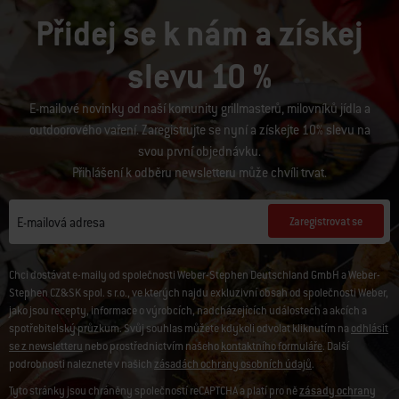
Přidej se k nám a získej
slevu 10 %
E-mailové novinky od naší komunity grillmasterů, milovníků jídla a
outdoorového vaření. Zaregistrujte se nyní a získejte 10% slevu na
svou první objednávku.
Přihlášení k odběru newsletteru může chvíli trvat.
Zaregistrovat se
E-mailová adresa
Chci dostávat e-maily od společnosti Weber-Stephen Deutschland GmbH a Weber-
Stephen CZ&SK spol. s r.o., ve kterých najdu exkluzivní obsah od společnosti Weber,
jako jsou recepty, informace o výrobcích, nadcházejících událostech a akcích a
spotřebitelský průzkum. Svůj souhlas můžete kdykoli odvolat kliknutím na
odhlásit
se z newsletteru
nebo prostřednictvím našeho
kontaktního formuláře
. Další
podrobnosti naleznete v našich
zásadách ochrany osobních údajů
.
Tyto stránky jsou chráněny společností reCAPTCHA a platí pro ně
zásady ochrany