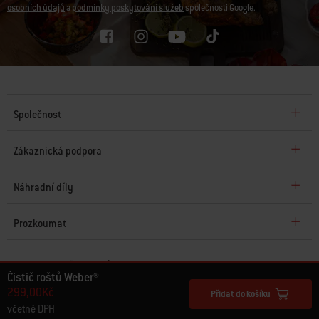
osobních údajů
a
podmínky poskytování služeb
společnosti Google.
Společnost
Zákaznická podpora
Náhradní díly
Prozkoumat
© 2026 Weber. Všechna práva vyhrazena.
Čistič roštů Weber®
299,00Kč
Přidat do košíku
včetně DPH