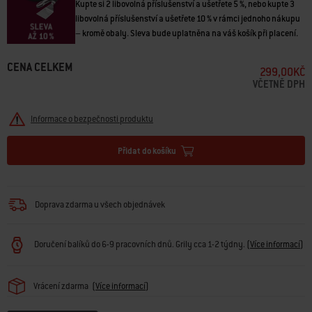
Kupte si 2 libovolná příslušenství a ušetřete 5 %, nebo kupte 3
libovolná příslušenství a ušetřete 10 % v rámci jednoho nákupu
– kromě obaly. Sleva bude uplatněna na váš košík při placení.
CENA CELKEM
299,00KČ
VČETNĚ DPH
Informace o bezpečnosti produktu
Přidat do košíku
Doprava zdarma u všech objednávek
Doručení balíků do 6-9 pracovních dnů. Grily cca 1-2 týdny.
(
Více informací
)
Vrácení zdarma
(
Více informací
)