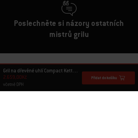
Poslechněte si názory ostatních
mistrů grilu
Gril na dřevěné uhlí Compact Kettle 47 cm
2.659,00Kč
Přidat do košíku
včetně DPH