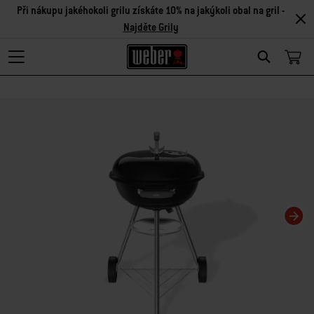
Při nákupu jakéhokoli grilu získáte 10% na jakýkoli obal na gril -
Najděte Grily
Search
Changing this current slide of this carousel will change the current slide of t