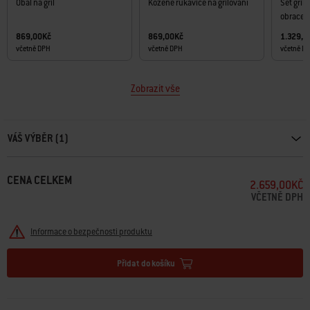
Obal na gril
Kožené rukavice na grilování
Set grilo
obracečk
869,00Kč
869,00Kč
1.329,0
včetně DPH
včetně DPH
včetně D
Zobrazit vše
Carousel containing list of product recommendations. Please use left and ar
VÁŠ VÝBĚR (1)
CENA CELKEM
2.659,00KČ
VČETNĚ DPH
Informace o bezpečnosti produktu
Přidat do košíku