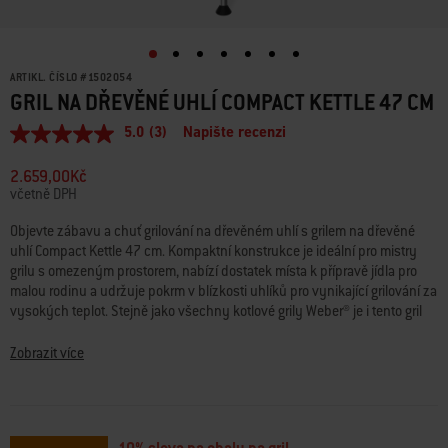
ARTIKL. ČÍSLO
#
1502054
GRIL NA DŘEVĚNÉ UHLÍ COMPACT KETTLE 47 CM
5.0
(3)
Napište recenzi
Průměrné
hodnocení:
5.0
2.659,00Kč
z
včetně DPH
5
hvězdiček.
Objevte zábavu a chuť grilování na dřevěném uhlí s grilem na dřevěné
Read
uhlí Compact Kettle 47 cm. Kompaktní konstrukce je ideální pro mistry
3
Reviews.
grilu s omezeným prostorem, nabízí dostatek místa k přípravě jídla pro
Stejný
malou rodinu a udržuje pokrm v blízkosti uhlíků pro vynikající grilování za
odkaz
vysokých teplot. Stejně jako všechny kotlové grily Weber® je i tento gril
na
vyroben tak, aby dlouho vydržel. Má porcelánem smaltovaný poklop a
stránku.
grilovací kotel, které zadržují teplo a jsou odolné vůči korozi, odlupování a
Zobrazit více
poškrábání. Disponuje nastavitelnými průduchy poklopu a grilovacího
kotle pro přesnou regulaci teploty a zajištění perfektních výsledků. Díky
dvěma kolečkům můžete tento kompaktní klasický gril snadno přemístit
kamkoli, kam vás zavede další dobrodružství s grilem. Některé grily jsou