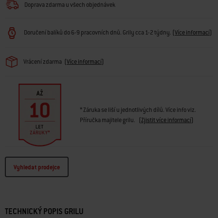
Doprava zdarma u všech objednávek
Doručení balíků do 6-9 pracovních dnů. Grily cca 1-2 týdny.
(
Více informací
)
Vrácení zdarma
(
Více informací
)
* Záruka se liší u jednotlivých dílů. Více info viz.
Příručka majitele grilu.
(
Zjistit více informací
)
Vyhledat prodejce
TECHNICKÝ POPIS GRILU