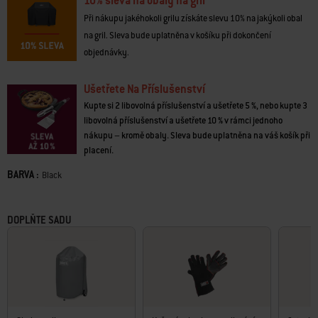
10% sleva na obaly na gril
zde nejen proto, aby grilovaly, ale také proto, aby vytvářely vzpomínky.
Při nákupu jakéhokoli grilu získáte slevu 10% na jakýkoli obal
· Porcelánem smaltovaný povrch je odolný proti poškrábání a korozi
na gril. Sleva bude uplatněna v košíku při dokončení
· Dostatek místa k přípravě jídla pro 4 až 6 osob
objednávky.
· Nastavitelné průduchy poklopu a grilovacího kotle umožňují regulovat
teplotu
· Grilovací rošt z pokovené oceli
Ušetřete Na Příslušenství
· Háček na poklop pro zavěšení poklopu na grilovací kotel během
Kupte si 2 libovolná příslušenství a ušetřete 5 %, nebo kupte 3
grilování
libovolná příslušenství a ušetřete 10 % v rámci jednoho
· Popelník chrání terasu nebo podlahu
nákupu – kromě obaly. Sleva bude uplatněna na váš košík při
· Snadné přemisťování na dvou odolných kolečkách do každého počasí
placení.
· Žáruvzdorné rukojeti poklopu a grilovacího kotle
· Spodní úložná police
BARVA :
Color
Black
· Odolný rošt na dřevěné uhlí
· 3 hliníkové nohy odolné vůči korozi
· 10letá limitovaná záruka
DOPLŇTE SADU