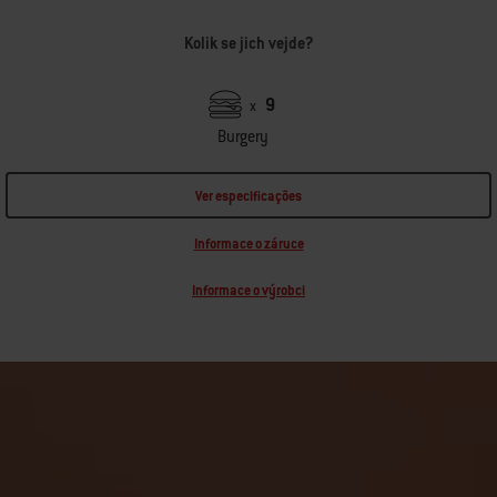
Kolik se jich vejde?
9
x
Burgery
Ver especificações
Informace o záruce
Informace o výrobci