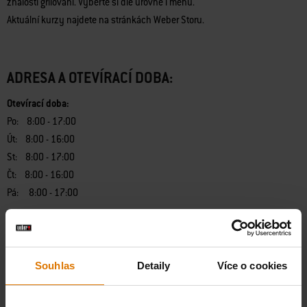
znalosti grilování. Vyberte si dle úrovně i menu.
Aktuální kurzy najdete na stránkách Weber Storu.
ADRESA A OTEVÍRACÍ DOBA:
Otevírací doba:
Po: 8:00 - 17:00
Út: 8:00 - 16:00
St: 8:00 - 17:00
Čt: 8:00 - 16:00
Pá: 8:00 - 17:00
Telefon:
+420 602 546 758
Souhlas
Detaily
Více o cookies
E-Mail:
info@topgrily.cz