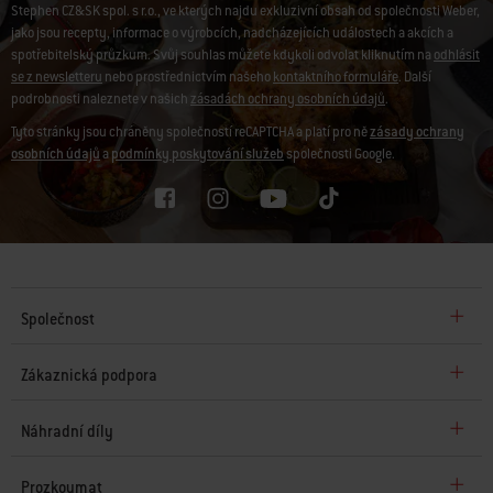
Stephen CZ&SK spol. s r.o., ve kterých najdu exkluzivní obsah od společnosti Weber,
jako jsou recepty, informace o výrobcích, nadcházejících událostech a akcích a
spotřebitelský průzkum. Svůj souhlas můžete kdykoli odvolat kliknutím na
odhlásit
se z newsletteru
nebo prostřednictvím našeho
kontaktního formuláře
. Další
podrobnosti naleznete v našich
zásadách ochrany osobních údajů
.
Tyto stránky jsou chráněny společností reCAPTCHA a platí pro ně
zásady ochrany
osobních údajů
a
podmínky poskytování služeb
společnosti Google.
Společnost
Zákaznická podpora
Náhradní díly
Prozkoumat