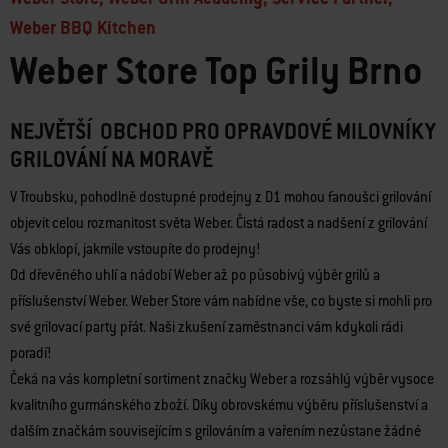
Weber BBQ Kitchen
Weber Store Top Grily Brno
NEJVĚTŠÍ OBCHOD PRO OPRAVDOVÉ MILOVNÍKY
GRILOVÁNÍ NA MORAVĚ
V Troubsku, pohodlně dostupné prodejny z D1 mohou fanoušci grilování
objevit celou rozmanitost světa Weber. Čistá radost a nadšení z grilování
Vás obklopí, jakmile vstoupíte do prodejny!
Od dřevěného uhlí a nádobí Weber až po působivý výběr grilů a
příslušenství Weber. Weber Store vám nabídne vše, co byste si mohli pro
své grilovací party přát. Naši zkušení zaměstnanci vám kdykoli rádi
poradí!
Čeká na vás kompletní sortiment značky Weber a rozsáhlý výběr vysoce
kvalitního gurmánského zboží. Díky obrovskému výběru příslušenství a
dalším značkám souvisejícím s grilováním a vařením nezůstane žádné