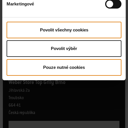
Marketingové
Povolit všechny cookies
Povolit výběr
Kontakt
Weber Store, Weber Grill Academy, Service Partner, Weber BBQ
Pouze nutné cookies
Kitchen
Weber Store Top Grily Brno
Jihlavská 2a
Troubsko
664 41
Česká republika