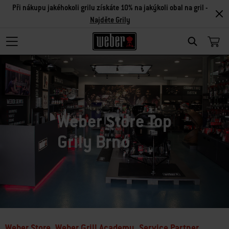
Při nákupu jakéhokoli grilu získáte 10% na jakýkoli obal na gril -
Najděte Grily
Search
Weber Store Top
Grily Brno
Weber Store, Weber Grill Academy, Service Partner,