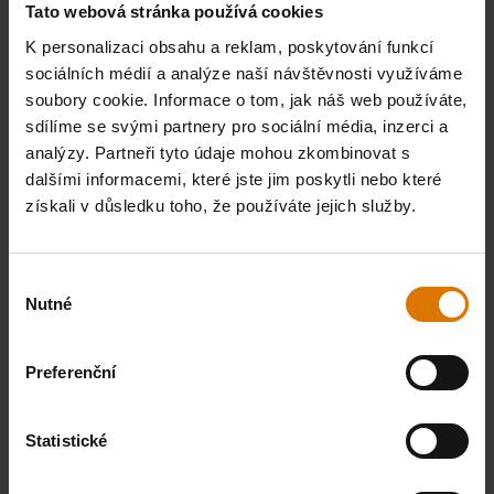
Adresa
Tato webová stránka používá cookies
Weber grills - TopGrily.cz
K personalizaci obsahu a reklam, poskytování funkcí
Jihlavská 2a,
sociálních médií a analýze naší návštěvnosti využíváme
664 41 Troubsko
soubory cookie. Informace o tom, jak náš web používáte,
sdílíme se svými partnery pro sociální média, inzerci a
Česká republika
analýzy. Partneři tyto údaje mohou zkombinovat s
dalšími informacemi, které jste jim poskytli nebo které
získali v důsledku toho, že používáte jejich služby.
Výběr
Nutné
souhlasu
Preferenční
Statistické