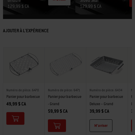
Griddle
Sided Sear
129,99 $ CA
129,99 $ CA
AJOUTER À L'EXPÉRIENCE
Numéro de pièce: 6470
Numéro de pièce: 6471
Numéro de pièce: 6434
Nu
Panier pour barbecue
Panier pour barbecue
Panier pour barbecue
Pa
49,99 $ CA
- Grand
Deluxe – Grand
De
59,99 $ CA
39,99 $ CA
31
M’aviser