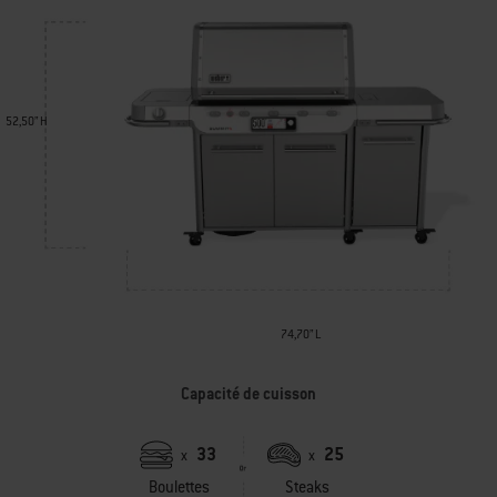
52,50” H
74,70” L
Capacité de cuisson
33
25
x
x
Boulettes
Steaks