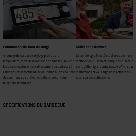
Commander du bout du doigt
Griller sans deviner
Allumage du barbecue, réglage précis de la
La technologie SmartControl vous permet de ch
température, choix de la méthode de cuisson, suivi de
méthode de cuisson et indique où placer les 
la cuisson et plus encore, directement au barbecue à
sur la grille, règle la température, affiche des
l’aide de l’écran tactile haute définition ou des boutons
instructions et vous signale les étapes sur l’é
de commande de brûleur ou à distance sur votre
tactile ou votre téléphone.
téléphone intelligent.
SPÉCIFICATIONS DU BARBECUE