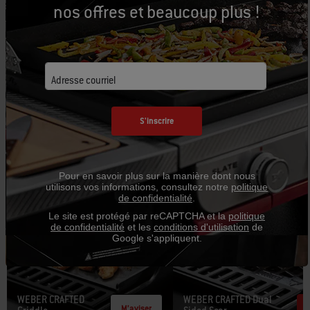
nos offres et beaucoup plus !
votre barbecue!
Saisir, rôtir, cuire à la vapeur, croustiller, cuire au four et
plus encore! Avec notre nouvelle collection Cuisine
Adresse courriel
d'extérieur WEBER CRAFTED, vous pouvez cuisiner tout ce
que vous pouvez imaginer, là où vous voulez être... à
S'inscrire
l'extérieur.
Pour en savoir plus sur la manière dont nous
utilisons vos informations, consultez notre
politique
de confidentialité
.
Le site est protégé par reCAPTCHA et la
politique
de confidentialité
et les
conditions d'utilisation
de
Google s'appliquent.
WEBER CRAFTED
WEBER CRAFTED Dual
M’aviser