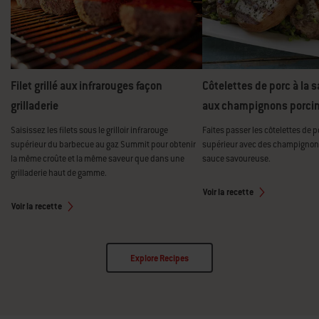
Filet grillé aux infrarouges façon
Côtelettes de porc à la 
grilladerie
aux champignons porcin
Saisissez les filets sous le grilloir infrarouge
Faites passer les côtelettes de 
supérieur du barbecue au gaz Summit pour obtenir
supérieur avec des champignon
la même croûte et la même saveur que dans une
sauce savoureuse.
grilladerie haut de gamme.
Voir la recette
Voir la recette
Explore Recipes