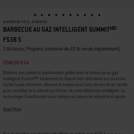
NUMÉRO DE PIÈCE:
#
1500052
BARBECUE AU GAZ INTELLIGENT SUMMITᴹᴰ
FS38 S
5 Brûleurs | Propane (réservoir de 20 lb vendu séparément)
7249,00 $ CA
Obtenez des aliments parfaitement grillés avec le barbecue au gaz
intelligent Summitᴹᴰ facilement en faisant des sélections sur un écran
tactile haute définition. Allumez le barbecue à l’aide de son écran tactile
puis contrôlez-le à volonté sur l'écran de votre téléphone intelligent. Sa
technologie SmartControl vous indique où placer les aliments et ajuste
précisément la température de cuisson. Les sondes intelligentes
incluses vous permettent de surveiller la cuisson sur votre téléphone où
Read More
s'affichent des graphiques et des alertes pour retourner les aliments et
prêts à servir. Consultez des recettes guidées et plus sur l’écran tactile ou
avec l’appli Weber Connect mis à jour régulièrement avec de nouvelles
caractéristiques et fonctionnalités. En plus de sa technologie de pointe,