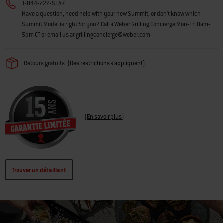
1-844-722-SEAR
Have a question, need help with your new Summit, or don't know which
Summit Model is right for you? Call a Weber Grilling Concierge Mon-Fri 8am-
5pm CT or email us at grillingconcierge@weber.com
Retours gratuits
(
Des restrictions s'appliquent
)
(
En savoir plus
)
Trouver un détaillant