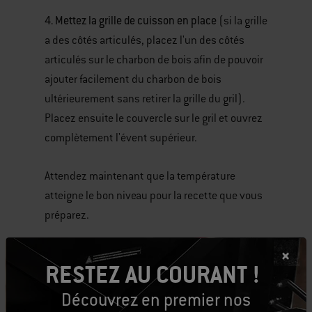
4. Mettez la grille de cuisson en place
(si la grille
a des côtés articulés, placez l'un des côtés
articulés sur le charbon de bois afin de pouvoir
ajouter facilement du charbon de bois
ultérieurement sans retirer la grille du gril).
Placez ensuite le couvercle sur le gril et ouvrez
complètement l'évent supérieur.
Attendez maintenant que la température
atteigne le bon niveau pour la recette que vous
préparez.
N'oubliez pas qu'à mesure que le charbon de
RESTEZ AU COURANT !
bois brûle, la température baisse. Lorsque la
température atteint la limite supérieure de la
Découvrez en premier nos
plage de température souhaitée, retirez le