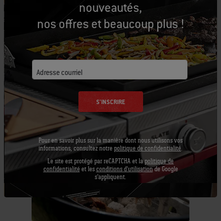
nouveautés,
couvercle et utilisez une brosse à griller à long
nos offres et beaucoup plus !
manche pour racler les morceaux d'aliments qui
pourraient coller à la grille de cuisson.
5. Égoutter et ajouter la quantité nécessaire de
Adresse courriel
copeaux de bois uniformément sur le charbon
de bois.
S'INSCRIRE
Pour en savoir plus sur la manière dont nous utilisons vos
informations, consultez notre
politique de confidentialité
.
Le site est protégé par reCAPTCHA et la
politique de
confidentialité
et les
conditions d'utilisation
de Google
s'appliquent.