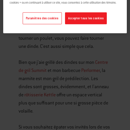
cookies » ou en continuant à utiliser ce site, vous consentez à cette utilisation des témoins.
L'idée de faire tourner un oiseau de 14 livres sur
la broche vous paraît peut-être embarrassante.
Paramètres des cookies
Accepter tous les cookies
Ne vous inquiétez pas, ce n'est pas le cas.
Comme le dit le proverbe, si vous pouvez faire
tourner un poulet, vous pouvez faire tourner
une dinde. C'est aussi simple que cela.
Bien que j'aie grillé des dindes sur mon
Centre
de gril Summit
et mon barbecue
Performer
, la
marmite est mon gril de prédilection. Les
dindes sont grosses, évidemment, et l'anneau
de
rôtisserie Kettle
offre un espace vertical
plus que suffisant pour une si grosse pièce de
volaille.
Si vous souhaitez épater vos invités lors de vos