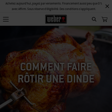
Achetez aujourd'hui, payez par versements. Financement aussi peu que 0 %
avec Affirm. Sous réserve d’éligibilité. Des conditions s’appliquent.
SEARCH
COMMENT FAIRE
RÔTIR UNE DINDE