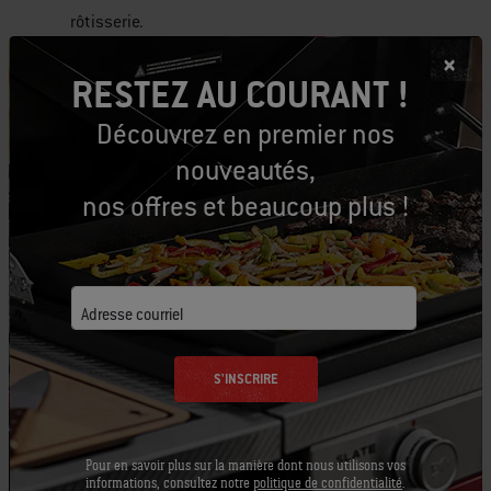
rôtisserie.
RESTEZ AU COURANT !
Découvrez en premier nos
nouveautés,
nos offres et beaucoup plus !
Adresse courriel
Pour une dinde à la rôtissoire, j'ai amélioré le
ficelage.
S'INSCRIRE
Pour en savoir plus sur la manière dont nous utilisons vos
informations, consultez notre
politique de confidentialité
.