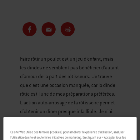
Faire rôtir un poulet est un jeu d’enfant, mais
les dindes ne semblent pas bénéficier d'autant
d'amour de la part des rôtisseurs. Je trouve
que c'est une occasion manquée, car la dinde
rôtie est l'une de mes préparations préférées.
L'action auto-arrosage de la rôtissoire permet
d'obtenir un dîner presque infaillible. Je n'ai
jamais mangé de dinde sèche ni décevante.
Jamais.
Ce site Web utilise des témoins (cookies) pour améliorer l’expérience d’utilisation, analyser
l’utilisation du site et soutenir les initiatives de marketing. En cliquant sur « Accepter tous les