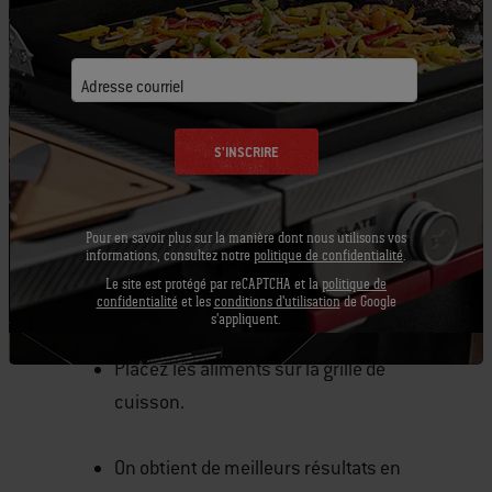
inoxydable pour enlever les résidus.
Réglez les brûleurs qui seront de
Adresse courriel
chaque côté des aliments à la
température de la recette et éteignez
S'INSCRIRE
le ou les brûleurs qui seront
directement sous les aliments.
Fermez le couvercle et laissez le
Pour en savoir plus sur la manière dont nous utilisons vos
informations, consultez notre
politique de confidentialité
.
barbecue atteindre la température
Le site est protégé par reCAPTCHA et la
politique de
adéquate.
confidentialité
et les
conditions d'utilisation
de Google
s'appliquent.
Placez les aliments sur la grille de
cuisson.
On obtient de meilleurs résultats en