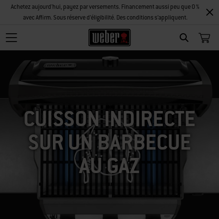
Achetez aujourd'hui, payez par versements. Financement aussi peu que 0 %
avec Affirm. Sous réserve d’éligibilité. Des conditions s’appliquent.
SEARCH
CUISSON INDIRECTE
SUR UN BARBECUE
AU GAZ