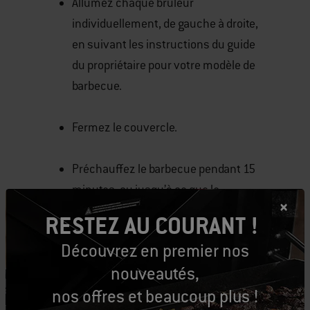
Allumez chaque brûleur
individuellement, de gauche à droite,
en suivant les instructions du guide
du propriétaire pour votre modèle de
barbecue.
Fermez le couvercle.
Préchauffez le barbecue pendant 15
minutes, ou jusqu’à ce que le
thermomètre du barbecue indique
RESTEZ AU COURANT !
500 à 550 °F.
Découvrez en premier nos
nouveautés,
Brossez les grilles de cuisson à l’aide
d’une brosse à barbecue en acier
nos offres et beaucoup plus !