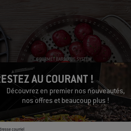
GOURMET BARBECUE SYSTEM
stème, des possibilités inf
ESTEZ AU COURANT !
Lire la vidéo
Découvrez en premier nos nouveautés,
nos offres et beaucoup plus !
dresse courriel