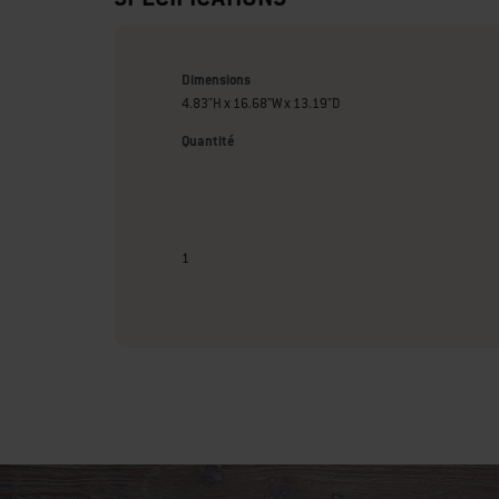
Dimensions
4.83"H x 16.68"W x 13.19"D
Quantité
1