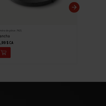
méro de pièce: 7421
Numéro de pièce:
lancha
Wok GBS
,99 $ CA
109,99 $ CA