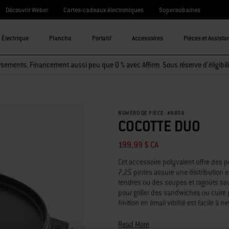
Découvrir Weber
Cartes-cadeaux électroniques
Superaubaines
Électrique
Plancha
Portatif
Accessoires
Pièces et Assista
sements. Financement aussi peu que 0 % avec Affirm. Sous réserve d’éligibili
NUMÉRO DE PIÈCE:
#
8859
COCOTTE DUO
199,99 $ CA
Cet accessoire polyvalent offre des po
7,25 pintes assure une distribution e
tendres ou des soupes et ragoûts sav
pour griller des sandwiches ou cuire 
finition en émail vitrifié est facile 
encombrant.
Read More