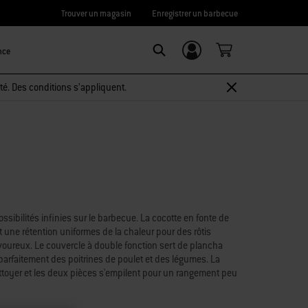
Trouver un magasin
Enregistrer un barbecue
nce
Connexion/
Search
Inscription
té. Des conditions s’appliquent.
ssibilités infinies sur le barbecue. La cocotte en fonte de
t une rétention uniformes de la chaleur pour des rôtis
oureux. Le couvercle à double fonction sert de plancha
parfaitement des poitrines de poulet et des légumes. La
à nettoyer et les deux pièces s'empilent pour un rangement peu