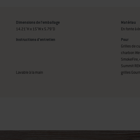
Dimensions de l’emballage
Matériau
14.21"H x 15"W x 5.79"D
En fonte à ém
Instructions d’entretien
Pour
Grilles de 
charbon Web
SmokeFire, e
Summit REMA
Lavable à la main
grilles Gou