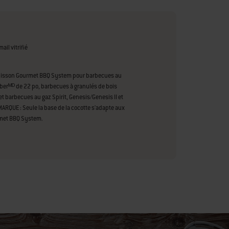
ail vitrifié
cuisson Gourmet BBQ System pour barbecues au
erᴹᴰ de 22 po, barbecues à granulés de bois
t barbecues au gaz Spirit, Genesis/Genesis II et
RQUE : Seule la base de la cocotte s'adapte aux
rmet BBQ System.