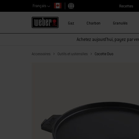
Français
Recettes
Choisir un pays
Gaz
Charbon
Granulés
Achetez aujourd'hui, payez par ver
Accessoires
Outils et ustensiles
Cocotte Duo