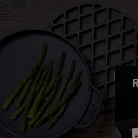
Un sy
R
A