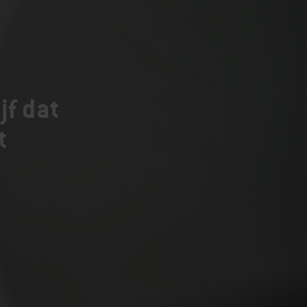
jf dat
t