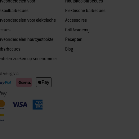
rveonderdelen voor
Houtskoolbarbecues
skoolbarbecues
Elektrische barbecues
rveonderdelen voor elektrische
Accessoires
ecues
Grill Academy
rveonderdelen houtgestookte
Recepten
etbarbecues
Blog
rdelen zoeken op serienummer
l veilig via