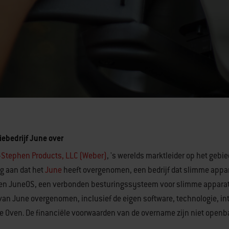
ebedrijf June over
Stephen Products, LLC (Weber)
, 's werelds marktleider op het gebie
g aan dat het
June
heeft overgenomen, een bedrijf dat slimme appa
 en JuneOS, een verbonden besturingssysteem voor slimme appara
van June overgenomen, inclusief de eigen software, technologie, in
ne Oven. De financiële voorwaarden van de overname zijn niet open