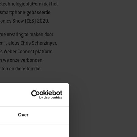
technologieplatform dat het
en smartphone-gebaseerde
tronics Show (CES) 2020.
eme ervaring te maken door
" , aldus Chris Scherzinger,
ns Weber Connect platform.
nen we onze verbonden
ten en diensten die
zij de schaal voor hun
ige product- en
Over
nt van June en senior
 onderzoeks- en