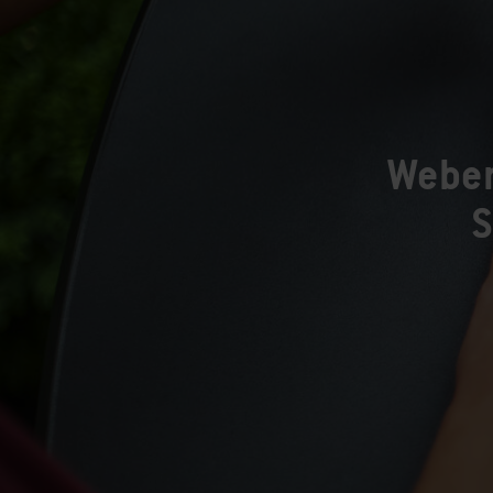
Weber
S