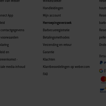
len van Weber
Winkelzoeker
Rese
Handleidingen
hout
nnect App
Mijn account
Rese
leid
Herroepingsverzoek
barb
 contactgegevens
Barbecueregistratie
Rese
 voorwaarden
Betalingsmethodes
pell
klaring
Verzending en retour
Onde
leid en
Garantie
Betaa
vereenkomst -
Klachten
iale media-inhoud
Klantbeoordelingen op weber.com
FAQ