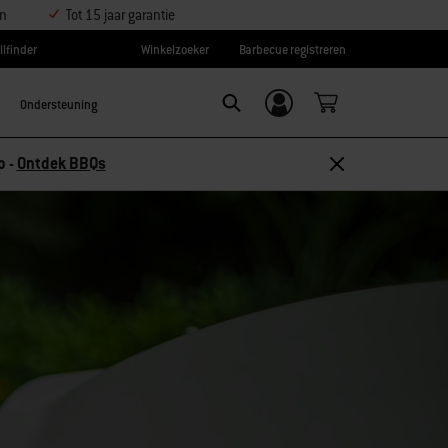
en
Tot 15 jaar garantie
llfinder
Winkelzoeker
Barbecue registreren
Ondersteuning
Inloggen/
Search
aanmelden
p -
Ontdek BBQs