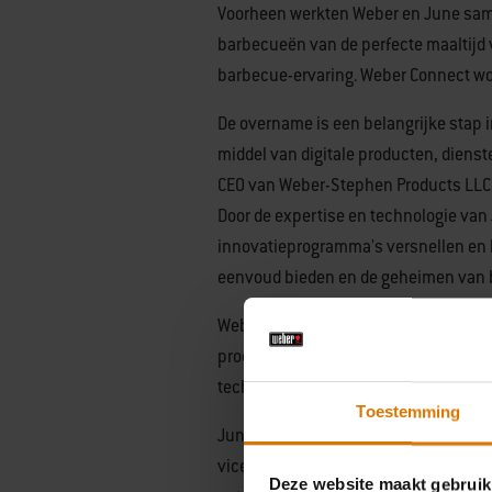
Voorheen werkten Weber en June sam
barbecueën van de perfecte maaltijd
barbecue-ervaring. Weber Connect wo
De overname is een belangrijke stap 
middel van digitale producten, diens
CEO van Weber-Stephen Products LLC. 
Door de expertise en technologie van
innovatieprogramma's versnellen en 
eenvoud bieden en de geheimen van b
Weber's wereldwijde zakelijke voetafd
producten en technologie aanzienlijk
technologieontwikkeling.
Toestemming
June's medeoprichters Matt Van Horn e
vicepresident Technology and Connec
Deze website maakt gebruik