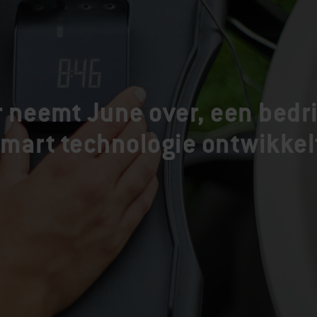
 neemt June over, een bedri
mart technologie ontwikkel