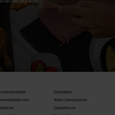
f kan een tijdje duren.
erveonderdelen
Ontdekken
rveonderdelen voor
Weber Cadeaubonnen
arbecues
Gasbarbecues