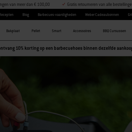
llingen van meer dan € 100,00
Gratis retourneren van alle bestelling
Recepten
Blog
Barbecues-vaardigheden
Weber Cadeaubonnen
Gri
Bakplaat
Pellet
Smart
Accessoires
BBQ Cursussen
ntvang 10% korting op een barbecuehoes binnen dezelfde aankoo