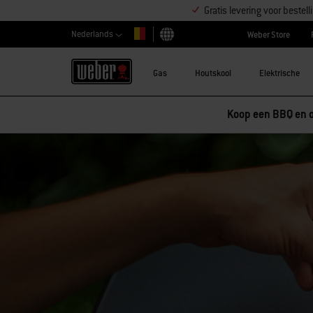
Gratis levering voor beste
Nederlands
Weber Store
Kies land
Gas
Houtskool
Elektrische
Koop een BBQ en o