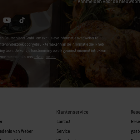
Aanmelden voor de nieuwsbrie
hen Deutschland GmbH om exclusieve informatie over Weber te
enonderzoek door gebruik te maken van de informatie die ik heb
acking tools. Je kunt je toestemming op elk gewenst moment intrekken
voor meer details ons
privacybeleid
.
Klantenservice
Res
er
Contact
Rese
iedenis van Weber
Service
gasb