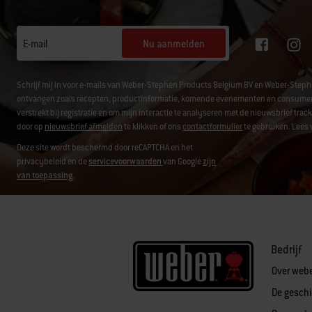
Nu aanmelden
E-mail
Schrijf mij in voor e-mails van Weber-Stephen Products Belgium BV en Weber-Step
ontvangen zoals recepten, productinformatie, komende evenementen en consument
verstrekt bij registratie en om mijn interactie te analyseren met de nieuwsbrief tr
door op
nieuwsbrief afmelden
te klikken of ons
contactformulier
te gebruiken. Lees 
Deze site wordt beschermd door reCAPTCHA en het
privacybeleid en de
servicevoorwaarden
van Google
zijn
van toepassing.
Bedrijf
Over web
De gesch