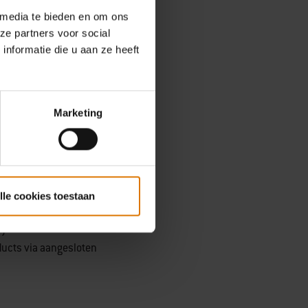
r de leiding en ontwikkeling
 media te bieden en om ons
Weber zal worden. De
ze partners voor social
nkels.
nformatie die u aan ze heeft
ner met wie we al enige tijd
ze technologie en geeft alle
 blijven brengen."
Marketing
 revolutionaire Weber®
door voortdurend te
lle cookies toestaan
kken wat er mogelijk is met
ijven voorziet van
ducts via aangesloten