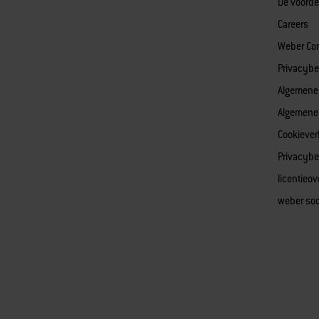
De voorde
Careers
Weber Co
Privacybe
Algemene
Algemene
Cookiever
Privacybe
licentieo
weber soc