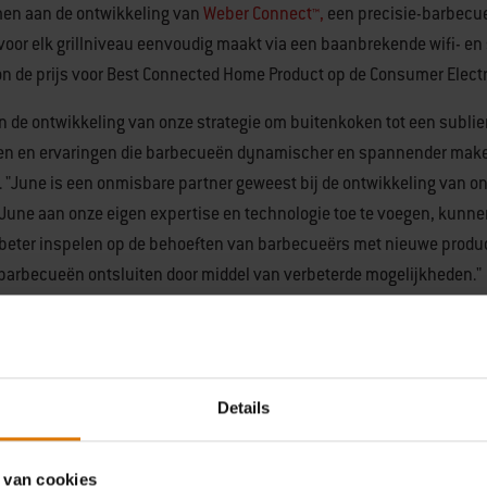
en aan de ontwikkeling van
Weber Connect™,
een precisie-barbecue
 voor elk grillniveau eenvoudig maakt via een baanbrekende wifi- 
n de prijs voor Best Connected Home Product op de Consumer Elec
in de ontwikkeling van onze strategie om buitenkoken tot een subli
ten en ervaringen die barbecueën dynamischer en spannender maken
"June is een onmisbare partner geweest bij de ontwikkeling van o
 June aan onze eigen expertise en technologie toe te voegen, kun
beter inspelen op de behoeften van barbecueërs met nieuwe produc
arbecueën ontsluiten door middel van verbeterde mogelijkheden."
ruk, infrastructuur, middelen en expertise betekenen voor June dat 
 kunnen vergroten, waaronder een bredere routekaart voor toekomst
Details
n Nikhil Bhogal gaan bij Weber werken, respectievelijk als preside
ted Devices van Weber. De heer Bhogal zal gaan werken binnen alle
 van cookies